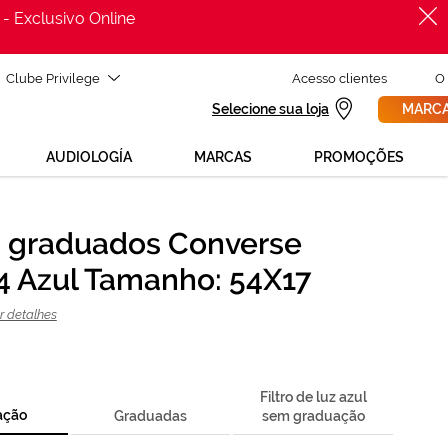
 - Exclusivo Online
Clube Privilege
Acesso clientes
O
Selecione sua loja
MARCA
AUDIOLOGÍA
MARCAS
PROMOÇÕES
 graduados Converse
PROCURAR
isas de ajuda para mudar os teus óculos?
 Azul Tamanho: 54X17
800 114 297
 para nós GRÁTIS no número
egunda a sexta, das 12h às 21h)
r detalhes
REVISAO DA VISTA
olicita uma
> marca consulta
Filtro de luz azul
ação
Graduadas
sem graduação