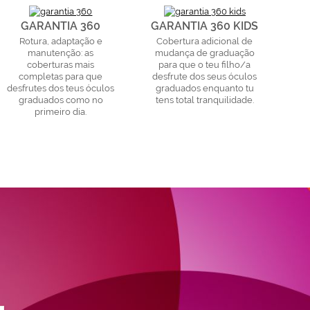
GARANTIA 360
GARANTIA 360 KIDS
Rotura, adaptação e
Cobertura adicional de
manutenção: as
mudança de graduação
coberturas mais
para que o teu filho/a
completas para que
desfrute dos seus óculos
desfrutes dos teus óculos
graduados enquanto tu
graduados como no
tens total tranquilidade.
primeiro dia.