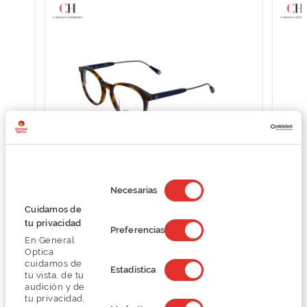
Selección
de
Necesarias
CH Carolina Herrera OCCH.VISTA CAROLINA
CH C
consentimiento
HERRERA VHE811
Cuidamos de
tu privacidad
O preço inclui apenas a armação
Preferencias
63,60 €
En General
Optica
159,00 €
cuidamos de
Estadística
tu vista, de tu
audición y de
tu privacidad,