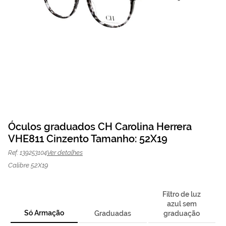
Saltar
para
Óculos graduados CH Carolina Herrera
o
VHE811 Cinzento Tamanho: 52X19
Óculos graduados CH
47,70 €
início
O preço inclui apenas a
da
armação
159,00 €
Carolina Herrera
Ver detalhes
Ref: 139253104
Galeria
VHE811 Cinzento | Mais
de
Calibre 52X19
imagens
Optica
Filtro de luz
azul sem
Só Armação
Graduadas
graduação