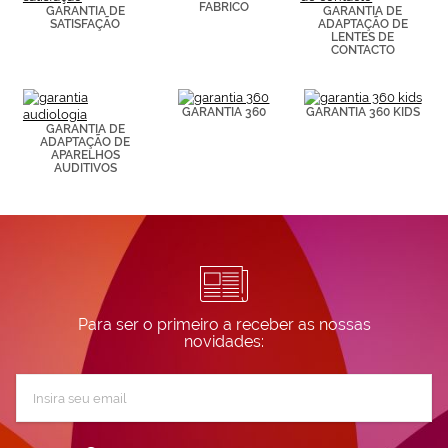
FABRICO
GARANTIA DE
GARANTIA DE
visitadas).
SATISFAÇÃO
ADAPTAÇÃO DE
Puedes
LENTES DE
consultar más
CONTACTO
información en
nuestra
Política de
GARANTIA 360
GARANTIA 360 KIDS
Cookies.
GARANTIA DE
ADAPTAÇÃO DE
APARELHOS
AUDITIVOS
Para ser o primeiro a receber as nossas
novidades:
Subscreva
a
nossa
Newsletter: