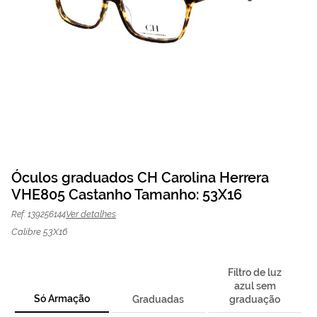
Saltar
para
Óculos graduados CH Carolina Herrera
o
VHE805 Castanho Tamanho: 53X16
Óculos graduados CH
59,60 €
início
O preço inclui apenas a
da
armação
149,00 €
Carolina Herrera
Ver detalhes
Ref: 139256144
Galeria
VHE805 Castanho |
de
Calibre 53X16
imagens
Mais Optica
Filtro de luz
azul sem
Só Armação
Graduadas
graduação