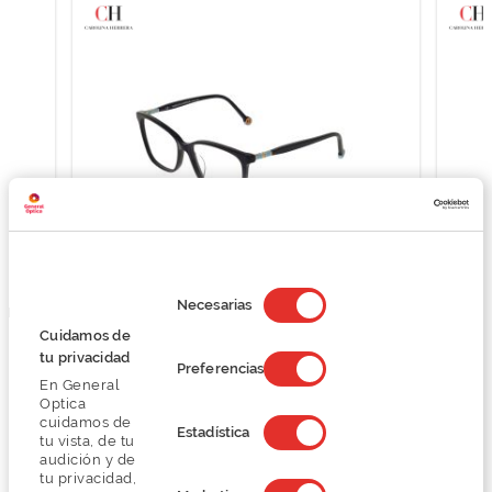
Selección
de
Necesarias
OLINA
CH Carolina Herrera VHE879
CH C
consentimiento
Cuidamos de
O preço inclui apenas a armação
tu privacidad
63,60 €
Preferencias
En General
159,00 €
Optica
cuidamos de
Estadística
tu vista, de tu
audición y de
tu privacidad,