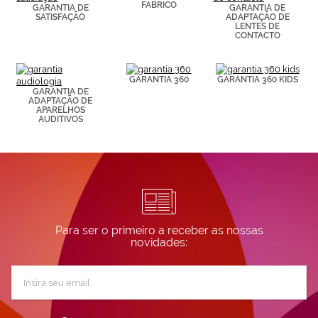
FABRICO
GARANTIA DE
GARANTIA DE
visitadas).
SATISFAÇÃO
ADAPTAÇÃO DE
Puedes
LENTES DE
consultar más
CONTACTO
información en
nuestra
Política de
GARANTIA 360
GARANTIA 360 KIDS
Cookies.
GARANTIA DE
ADAPTAÇÃO DE
APARELHOS
AUDITIVOS
Para ser o primeiro a receber as nossas
novidades:
Subscreva
a
nossa
Newsletter: