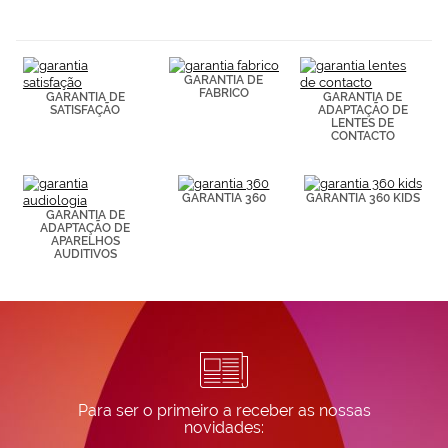
navegación
(por ejemplo,
de páginas
visitadas).
Puedes
GARANTIA DE
consultar más
FABRICO
GARANTIA DE
GARANTIA DE
información en
SATISFAÇÃO
ADAPTAÇÃO DE
LENTES DE
nuestra
CONTACTO
Política de
Cookies.
GARANTIA 360
GARANTIA 360 KIDS
GARANTIA DE
ADAPTAÇÃO DE
APARELHOS
AUDITIVOS
Para ser o primeiro a receber as nossas
novidades: