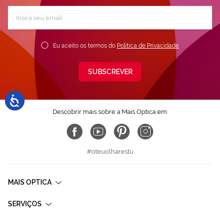
Subscreva
a
nossa
Newsletter:
Eu aceito os termos do
Política de Privacidade
SUBSCREVER
Descobrir mais sobre a Mais Optica em:
#oteuolharestu
MAIS OPTICA
SERVIÇOS