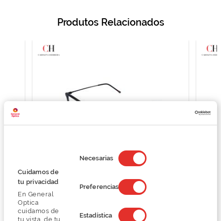
Produtos Relacionados
Selección
de
Necesarias
consentimiento
Cuidamos de
tu privacidad
CH Carolina Herrera OCCH.VISTA CAROLINA
CH C
Preferencias
HERRERA VHE810
En General
Optica
O preço inclui apenas a armação
cuidamos de
59,60 €
Estadística
tu vista, de tu