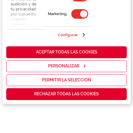
149,00 €
audición y de
tu privacidad,
Marketing
por supuesto.
Usamos
cookies
propias y de
terceros en
Configurar
nuestra web
para analizar
Detalhes
cómo mejorar
ACEPTAR TODAS LAS COOKIES
nuestros
servicios y
mostrarte la
Marca
PERSONALIZAR
publicidad y
las
promociones
PERMITIR LA SELECCIÓN
Conselhos
que realmente
te interesan,
RECHAZAR TODAS LAS COOKIES
así como
Garantias e serviços exclusivos
contenidos
personalizados
para ti gracias
a un perfil
elaborado a
partir de tus
hábitos de