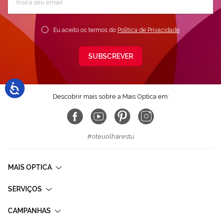
a
nossa
Newsletter:
Eu aceito os termos do
Política de Privacidade
SUBSCREVER
Descobrir mais sobre a Mais Optica em:
#oteuolharestu
MAIS OPTICA
SERVIÇOS
CAMPANHAS