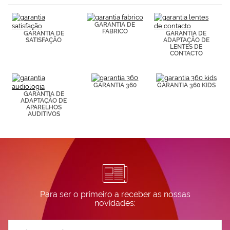
(por ejemplo,
de páginas
visitadas).
GARANTIA DE
Puedes
FABRICO
GARANTIA DE
GARANTIA DE
consultar más
SATISFAÇÃO
ADAPTAÇÃO DE
LENTES DE
información en
CONTACTO
nuestra
Política de
Cookies.
GARANTIA 360
GARANTIA 360 KIDS
GARANTIA DE
ADAPTAÇÃO DE
APARELHOS
AUDITIVOS
Para ser o primeiro a receber as nossas
novidades:
Subscreva