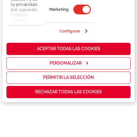
tu privacidad,
Marketing
por supuesto.
Usamos
cookies
propias y de
terceros en
Configurar
nuestra web
para analizar
Detalhes
cómo mejorar
ACEPTAR TODAS LAS COOKIES
nuestros
servicios y
Marca
mostrarte la
PERSONALIZAR
publicidad y
las
Conselhos
promociones
PERMITIR LA SELECCIÓN
que realmente
te interesan,
Garantias e serviços exclusivos
RECHAZAR TODAS LAS COOKIES
así como
contenidos
personalizados
para ti gracias
a un perfil
elaborado a
partir de tus
hábitos de
navegación