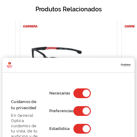
Produtos Relacionados
Selección
de
Necesarias
consentimiento
Cuidamos de
tu privacidad
43
Carrera CARRERA 4415
Preferencias
En General
O preço inclui apenas a armação
Optica
89,50 €
cuidamos de
Estadística
179,00 €
tu vista, de tu
audición y de