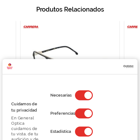
Produtos Relacionados
Selección
de
Necesarias
consentimiento
Cuidamos de
tu privacidad
7
Carrera CARRERA 1143 CARRERA 1143
Preferencias
En General
O preço inclui apenas a armação
Optica
94,50 €
cuidamos de
Estadística
189,00 €
tu vista, de tu
audición y de