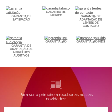
(por ejemplo,
de páginas
visitadas).
GARANTIA DE
Puedes
FABRICO
GARANTIA DE
GARANTIA DE
consultar más
SATISFAÇÃO
ADAPTAÇÃO DE
LENTES DE
información en
CONTACTO
nuestra
Política de
Cookies.
GARANTIA 360
GARANTIA 360 KIDS
GARANTIA DE
ADAPTAÇÃO DE
APARELHOS
AUDITIVOS
Para ser o primeiro a receber as nossas
novidades:
Subscreva