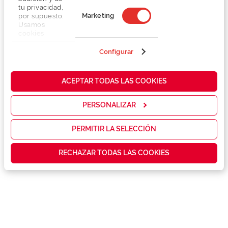
tu privacidad,
Marketing
por supuesto.
Usamos
cookies
propias y de
terceros en
Configurar
nuestra web
para analizar
Detalhes
cómo mejorar
ACEPTAR TODAS LAS COOKIES
nuestros
servicios y
Marca
mostrarte la
PERSONALIZAR
publicidad y
las
Conselhos
promociones
PERMITIR LA SELECCIÓN
que realmente
te interesan,
Garantias e serviços exclusivos
RECHAZAR TODAS LAS COOKIES
así como
contenidos
personalizados
para ti gracias
a un perfil
elaborado a
partir de tus
hábitos de
navegación