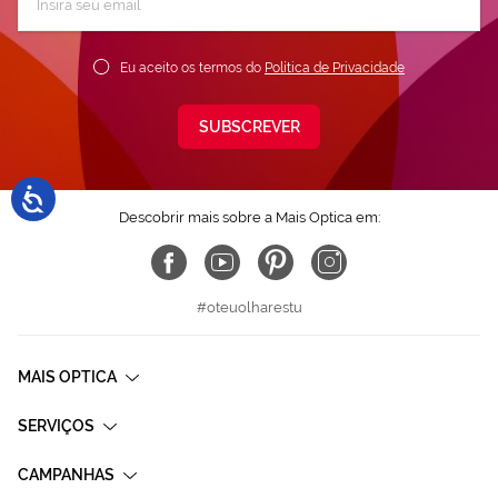
a
nossa
Newsletter:
Eu aceito os termos do
Política de Privacidade
SUBSCREVER
Descobrir mais sobre a Mais Optica em:
#oteuolharestu
MAIS OPTICA
SERVIÇOS
CAMPANHAS