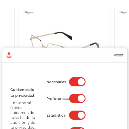
Selección
de
Necesarias
consentimiento
Cuidamos de
Blumarine VBM211S
tu privacidad
O preço inclui apenas a armação
Preferencias
En General
104,50 €
Optica
209,00 €
cuidamos de
Estadística
tu vista, de tu
audición y de
tu privacidad,