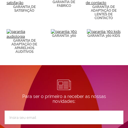
de páginas
GARANTIA DE
FABRICO
visitadas).
GARANTIA DE
GARANTIA DE
SATISFAÇÃO
ADAPTAÇÃO DE
Puedes
LENTES DE
consultar más
CONTACTO
información en
nuestra
Política de
Cookies.
GARANTIA 360
GARANTIA 360 KIDS
GARANTIA DE
ADAPTAÇÃO DE
APARELHOS
AUDITIVOS
Para ser o primeiro a receber as nossas
novidades:
Subscreva
a
nossa
Newsletter: