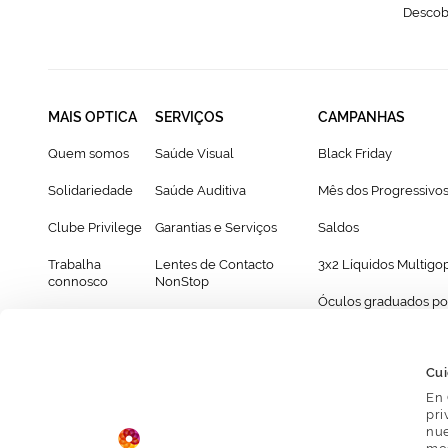
Descobr
MAIS OPTICA
SERVIÇOS
CAMPANHAS
Quem somos
Saúde Visual
Black Friday
Solidariedade
Saúde Auditiva
Mês dos Progressivo
Clube Privilege
Garantias e Serviços
Saldos
Trabalha
Lentes de Contacto
3x2 Líquidos Multigo
connosco
NonStop
Óculos graduados po
Franchising
Cartão Presente
69€
Provador virtual de óculos
Cui
En 
pri
nue