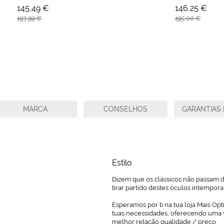
145,49 €
146,25 €
193,99 €
195,00 €
MARCA
CONSELHOS
GARANTIAS 
Estilo
Dizem que os clássicos não passam de
tirar partido destes óculos intempor
Esperamos por ti na tua loja Mais Opt
tuas necessidades, oferecendo uma 
melhor relação qualidade / preço.