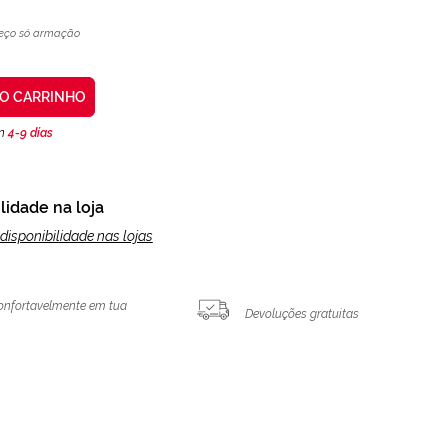
eço só armação
AO CARRINHO
en
4-9 días
lidade na loja
disponibilidade nas lojas
onfortavelmente em tua
Devoluções gratuitas