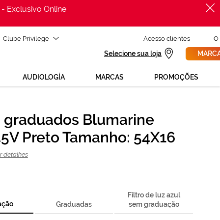
 - Exclusivo Online
Clube Privilege
Acesso clientes
O
Selecione sua loja
MARCA
AUDIOLOGÍA
MARCAS
PROMOÇÕES
 graduados Blumarine
PROCURAR
ecisas de ajuda para mudar os teus óculos?
V Preto Tamanho: 54X16
800 114 297
ga para nós GRÁTIS no número
e segunda a sexta, das 12h às 21h)
r detalhes
REVISAO DA VISTA
 solicita uma
> marca consulta
Filtro de luz azul
ação
Graduadas
sem graduação