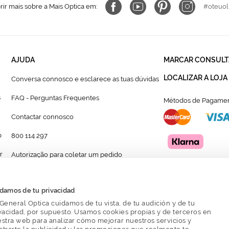
ir mais sobre a Mais Optica em:
#oteuol
AJUDA
MARCAR CONSULT
LOCALIZAR A LOJA
Conversa connosco e esclarece as tuas dúvidas
s
FAQ - Perguntas Frequentes
Métodos de Pagamen
Contactar connosco
p
800 114 297
r
Autorização para coletar um pedido
Formulário para acompanhante autorizado de
menor
damos de tu privacidad
General Optica cuidamos de tu vista, de tu audición y de tu
vacidad, por supuesto. Usamos cookies propias y de terceros en
stra web para analizar cómo mejorar nuestros servicios y