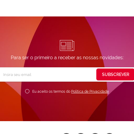
Para ser o primeiro a receber as nossas novidades:
Subscreva
SUBSCREVER
ossa
ewsletter:
Eu aceito os termos do
Política de Privacidade