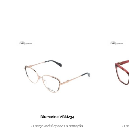
de
imagens
Blumarine VBM234
O preço inclui apenas a armação
O pr