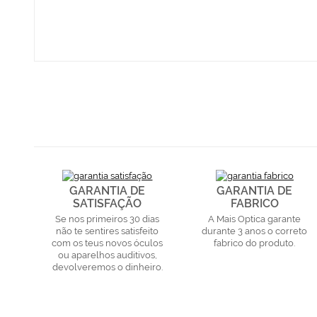
GARANTIA DE
GARANTIA DE
SATISFAÇÃO
FABRICO
Se nos primeiros 30 dias
A Mais Optica garante
não te sentires satisfeito
durante 3 anos o correto
com os teus novos óculos
fabrico do produto.
ou aparelhos auditivos,
devolveremos o dinheiro.