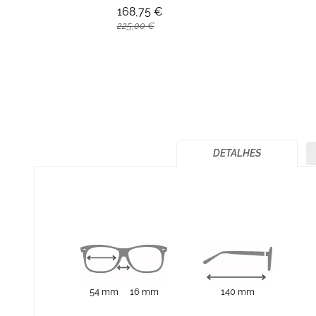
168,75 €
225,00 €
DETALHES
54 mm
16 mm
140 mm