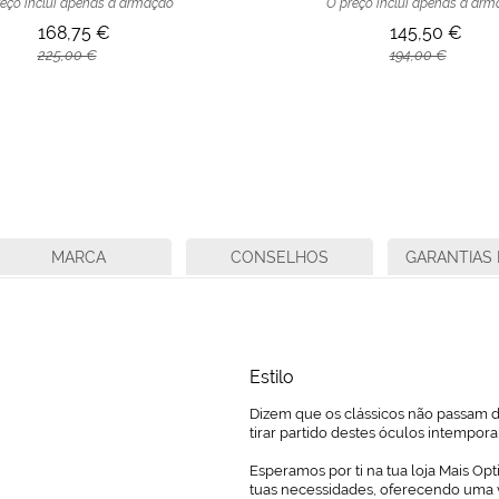
eço inclui apenas a armação
O preço inclui apenas a ar
168,75 €
145,50 €
225,00 €
194,00 €
MARCA
CONSELHOS
GARANTIAS 
Estilo
Dizem que os clássicos não passam de
tirar partido destes óculos intempor
Esperamos por ti na tua loja Mais Opt
tuas necessidades, oferecendo uma 