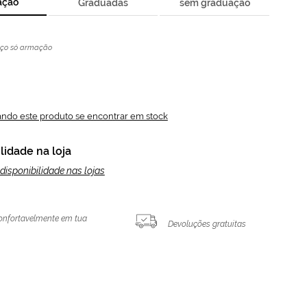
ação
Graduadas
sem graduação
eço só armação
ando este produto se encontrar em stock
lidade na loja
disponibilidade nas lojas
onfortavelmente em tua
Devoluções gratuitas