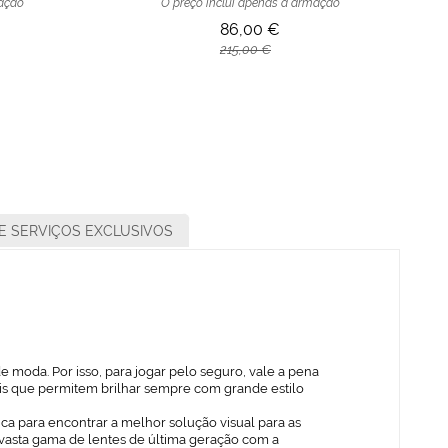
mação
O preço inclui apenas a armação
86,00 €
215,00 €
E SERVIÇOS EXCLUSIVOS
 moda. Por isso, para jogar pelo seguro, vale a pena
ais que permitem brilhar sempre com grande estilo
ica para encontrar a melhor solução visual para as
vasta gama de lentes de última geração com a