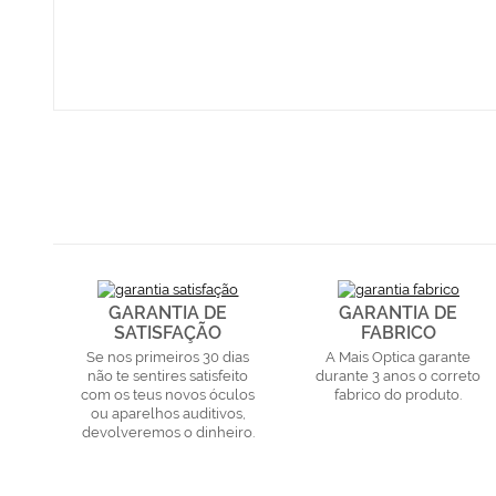
GARANTIA DE
GARANTIA DE
SATISFAÇÃO
FABRICO
Se nos primeiros 30 dias
A Mais Optica garante
não te sentires satisfeito
durante 3 anos o correto
com os teus novos óculos
fabrico do produto.
ou aparelhos auditivos,
devolveremos o dinheiro.