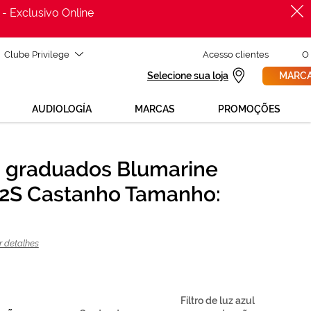
 - Exclusivo Online
Clube Privilege
Acesso clientes
O
Selecione sua loja
MARCA
AUDIOLOGÍA
MARCAS
PROMOÇÕES
 graduados Blumarine
PROCURAR
Precisas de ajuda para mudar os teus óculos?
2S Castanho Tamanho:
800 114 297
Liga para nós GRÁTIS no número
(de segunda a sexta, das 12h às 21h)
REVISAO DA VISTA
ou solicita uma
> marca consulta
r detalhes
Filtro de luz azul