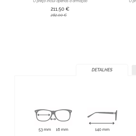
O preço inclui apenas a armação
O pr
211,50 €
282,00 €
DETALHES
53 mm
16 mm
140 mm