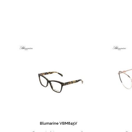
de
imagens
Blumarine VBM845V