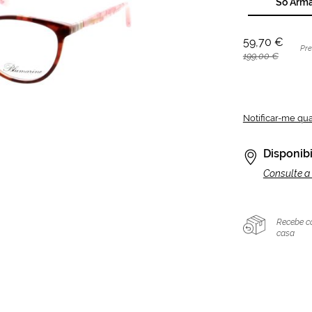
Só Arm
59,70 €
Pr
199,00 €
Notificar-me qu
Disponibi
Consulte a 
Recebe c
casa