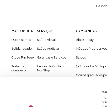
Descobr
MAIS OPTICA
SERVIÇOS
CAMPANHAS
Quem somos
Saúde Visual
Black Friday
Solidariedade
Saúde Auditiva
Mês dos Progressivo
Clube Privilege
Garantias e Serviços
Saldos
Trabalha
Lentes de Contacto
3x2 Líquidos Multigo
connosco
NonStop
Óculos graduados po
Franchising
Cartão Presente
69€
Provador virtual de óculos
Cui
En 
pri
nue