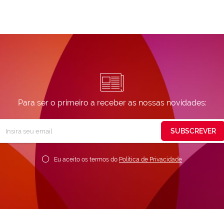
Para ser o primeiro a receber as nossas novidades:
Subscreva
SUBSCREVER
ossa
ewsletter:
Eu aceito os termos do
Política de Privacidade