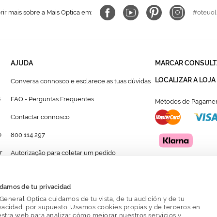
ir mais sobre a Mais Optica em:
#oteuol
AJUDA
MARCAR CONSULT
LOCALIZAR A LOJA
Conversa connosco e esclarece as tuas dúvidas
s
FAQ - Perguntas Frequentes
Métodos de Pagamen
Contactar connosco
p
800 114 297
r
Autorização para coletar um pedido
Formulário para acompanhante autorizado de
menor
damos de tu privacidad
General Optica cuidamos de tu vista, de tu audición y de tu
vacidad, por supuesto. Usamos cookies propias y de terceros en
stra web para analizar cómo mejorar nuestros servicios y