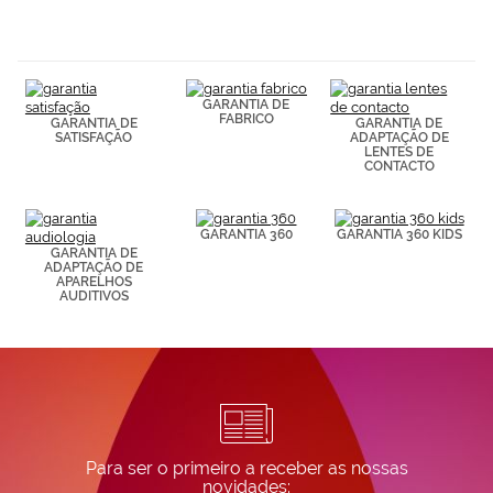
navegación
(por ejemplo,
de páginas
visitadas).
Puedes
GARANTIA DE
consultar más
FABRICO
GARANTIA DE
GARANTIA DE
información en
SATISFAÇÃO
ADAPTAÇÃO DE
nuestra
LENTES DE
Política de
CONTACTO
Cookies.
GARANTIA 360
GARANTIA 360 KIDS
GARANTIA DE
ADAPTAÇÃO DE
APARELHOS
AUDITIVOS
Para ser o primeiro a receber as nossas
novidades: