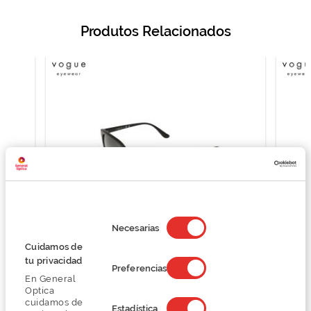
Produtos Relacionados
Selección
de
Necesarias
consentimiento
Cuidamos de
Vogue 0VO5426S
tu privacidad
Preferencias
70,50 €
En General
94,00 €
Optica
cuidamos de
Estadística