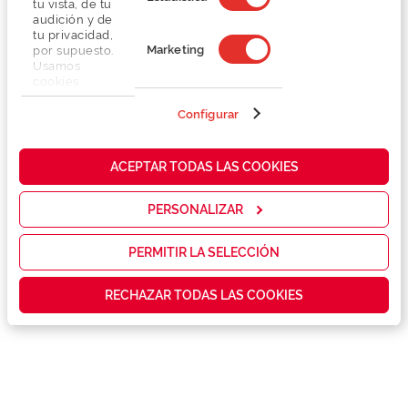
tu vista, de tu
audición y de
tu privacidad,
Marketing
por supuesto.
Usamos
cookies
propias y de
terceros en
Configurar
Detalhes
nuestra web
para analizar
cómo mejorar
Lentes
ACEPTAR TODAS LAS COOKIES
nuestros
servicios y
mostrarte la
PERSONALIZAR
Marca
publicidad y
las
promociones
PERMITIR LA SELECCIÓN
Conselhos
que realmente
te interesan,
RECHAZAR TODAS LAS COOKIES
así como
contenidos
Serviços exclusivos
personalizados
para ti gracias
a un perfil
elaborado a
partir de tus
hábitos de