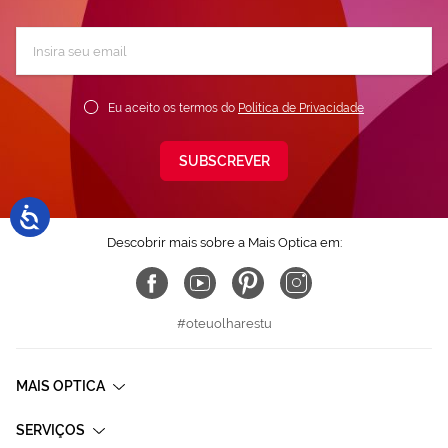
Subscreva
a
nossa
Newsletter:
Eu aceito os termos do
Política de Privacidade
SUBSCREVER
Descobrir mais sobre a Mais Optica em:
#oteuolharestu
MAIS OPTICA
SERVIÇOS