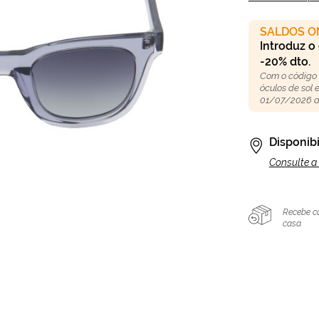
SALDOS O
Introduz o
-20% dto.
Com o código
óculos de sol
01/07/2026 a
Disponibi
Consulte a 
Recebe c
casa