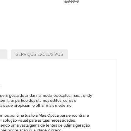
118,00 €
SERVIÇOS EXCLUSIVOS
o
quem gosta de andar na moda, os óculos mais trendy
em tirar partido dos últimos estilos, cores e
iais que propiciam o olhar mais moderno.
mos por ti na tua loja Mais Optica para encontrar a
 solução visual para as tuas necessidades,
cendo uma vasta gama de lentes de última geração
 melhor relação qualidade / preço.