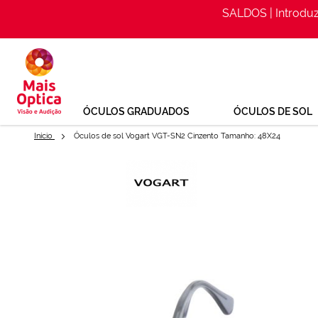
SALDOS | Introdu
Ir
para
o
Conteúdo
ÓCULOS GRADUADOS
ÓCULOS DE SOL
Início
Óculos de sol Vogart VGT-SN2 Cinzento Tamanho: 48X24
Saltar
para
Óculos de sol Vogart VGT-SN2 
o
final
Ref: 138561102
da
Galeria
de
imagens