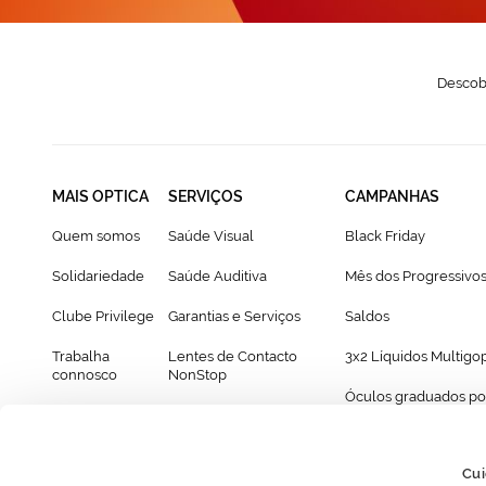
Descobr
MAIS OPTICA
SERVIÇOS
CAMPANHAS
Quem somos
Saúde Visual
Black Friday
Solidariedade
Saúde Auditiva
Mês dos Progressivo
Clube Privilege
Garantias e Serviços
Saldos
Trabalha
Lentes de Contacto
3x2 Líquidos Multigo
connosco
NonStop
Óculos graduados po
Franchising
Cartão Presente
69€
Provador virtual de óculos
Cui