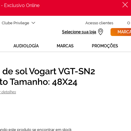
 - Exclusivo Online
Clube Privilege
Acesso clientes
O
Selecione sua loja
MARCA
AUDIOLOGÍA
MARCAS
PROMOÇÕES
 de sol Vogart VGT-SN2
PROCURAR
59,00 €
to Tamanho: 48X24
118,00 €
r detalhes
ando este produto se encontrar em stock