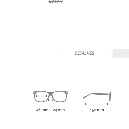
118,00 €
DETALHES
48 mm
24 mm
150 mm