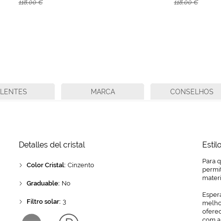
118,00 €
118,00 €
LENTES
MARCA
CONSELHOS
Detalles del cristal
Estil
Para 
Color Cristal:
Cinzento
permit
mater
Graduable:
No
Espera
Filtro solar:
3
melhor
ofere
com a