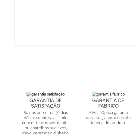
GARANTIA DE
GARANTIA DE
SATISFAÇÃO
FABRICO
Se nos primeiros 30 dias
A Mais Optica garante
não te sentires satisfeito
durante 3 anos o correto
com os teus novos óculos
fabrico do produto.
ou aparelhos auditivos,
devolveremos o dinheiro.