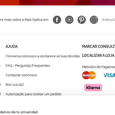
ir mais sobre a Mais Optica em:
#oteuol
AJUDA
MARCAR CONSULT
LOCALIZAR A LOJA
Conversa connosco e esclarece as tuas dúvidas
s
FAQ - Perguntas Frequentes
Métodos de Pagamen
Contactar connosco
p
800 114 297
r
Autorização para coletar um pedido
Formulário para acompanhante autorizado de
menor
damos de tu privacidad