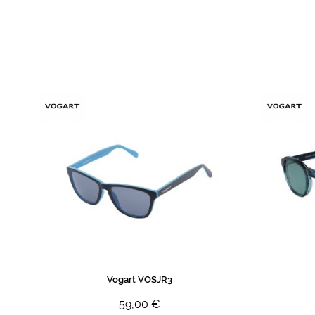
de
imagens
Vogart VOSJR3
59,00 €