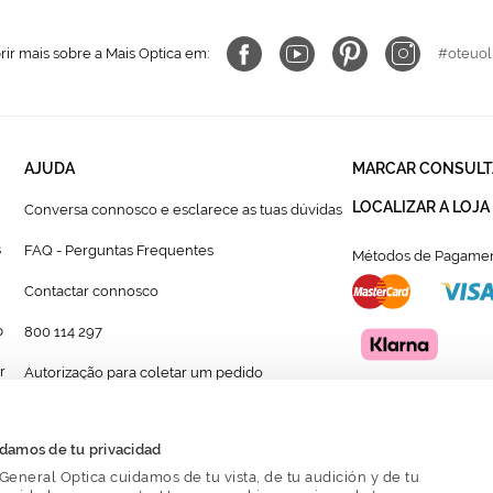
ir mais sobre a Mais Optica em:
#oteuol
AJUDA
MARCAR CONSULT
LOCALIZAR A LOJA
Conversa connosco e esclarece as tuas dúvidas
s
FAQ - Perguntas Frequentes
Métodos de Pagamen
Contactar connosco
p
800 114 297
r
Autorização para coletar um pedido
Formulário para acompanhante autorizado de
menor
damos de tu privacidad
General Optica cuidamos de tu vista, de tu audición y de tu