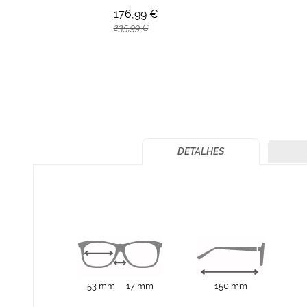
176,99 €
235,99 €
DETALHES
53 mm
17 mm
150 mm