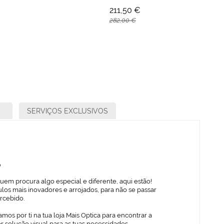
211,50 €
282,00 €
SERVIÇOS EXCLUSIVOS
o
uem procura algo especial e diferente, aqui estão!
los mais inovadores e arrojados, para não se passar
rcebido.
mos por ti na tua loja Mais Optica para encontrar a
 solução visual para as tuas necessidades,