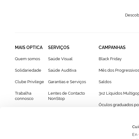
Descobr
MAIS OPTICA
SERVIÇOS
CAMPANHAS
Quem somos
Saúde Visual
Black Friday
Solidariedade
Saúde Auditiva
Mês dos Progressivo
Clube Privilege
Garantias e Serviços
Saldos
Trabalha
Lentes de Contacto
3x2 Líquidos Multigo
connosco
NonStop
Óculos graduados po
Franchising
Cartão Presente
69€
Provador virtual de óculos
Cui
En 