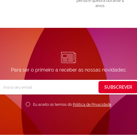
perda e quebra durante 4
anos.
Para ser o primeiro a receber as nossas novidades:
Subscreva
SUBSCREVER
ossa
ewsletter:
Eu aceito os termos do
Política de Privacidade