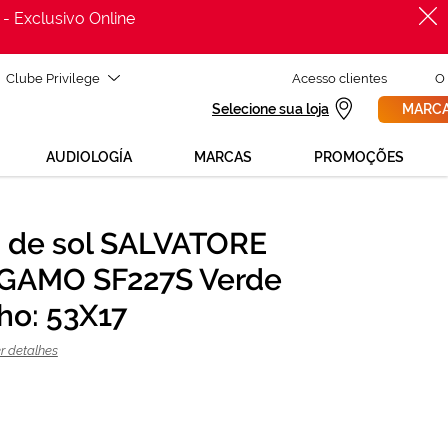
 - Exclusivo Online
Clube Privilege
Acesso clientes
O
Selecione sua loja
MARCA
AUDIOLOGÍA
MARCAS
PROMOÇÕES
 de sol SALVATORE
PROCURAR
240,00 €
GAMO SF227S Verde
320,00 €
o: 53X17
r detalhes