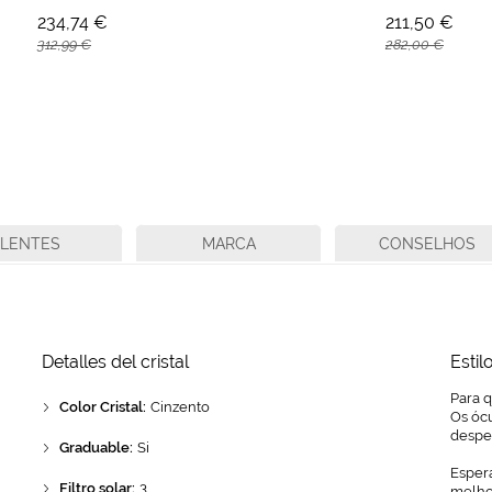
234,74 €
211,50 €
312,99 €
282,00 €
LENTES
MARCA
CONSELHOS
Detalles del cristal
Estil
Para q
Color Cristal:
Cinzento
Os ócu
despe
Graduable:
Si
Espera
Filtro solar:
3
melhor