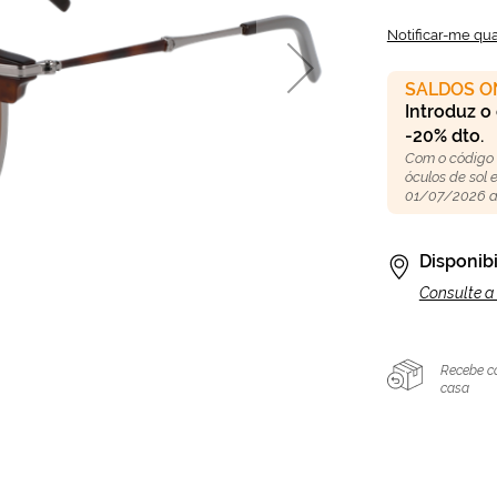
Notificar-me qu
SALDOS O
Introduz o
-20% dto.
Com o código
óculos de sol
01/07/2026 a
Disponibi
Consulte a 
Recebe c
casa