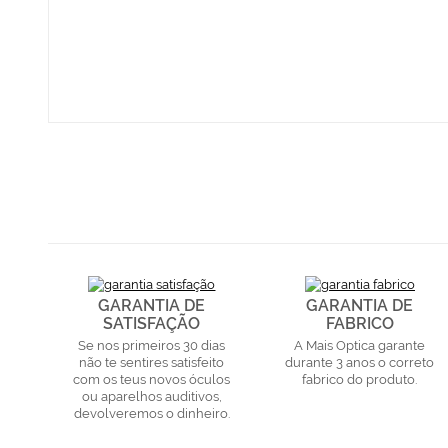
GARANTIA DE
GARANTIA DE
SATISFAÇÃO
FABRICO
Se nos primeiros 30 dias
A Mais Optica garante
não te sentires satisfeito
durante 3 anos o correto
com os teus novos óculos
fabrico do produto.
ou aparelhos auditivos,
devolveremos o dinheiro.