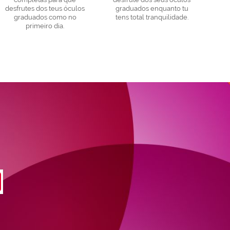
desfrutes dos teus óculos
graduados enquanto tu
graduados como no
tens total tranquilidade.
primeiro dia.