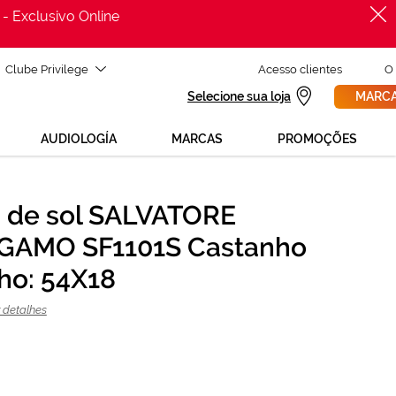
 - Exclusivo Online
Clube Privilege
Acesso clientes
O
Selecione sua loja
MARCA
AUDIOLOGÍA
MARCAS
PROMOÇÕES
 de sol SALVATORE
PROCURAR
227,70 €
GAMO SF1101S Castanho
303,60 €
o: 54X18
 detalhes