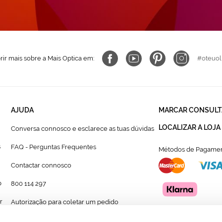
ir mais sobre a Mais Optica em:
#oteuol
AJUDA
MARCAR CONSULT
LOCALIZAR A LOJA
Conversa connosco e esclarece as tuas dúvidas
s
FAQ - Perguntas Frequentes
Métodos de Pagamen
Contactar connosco
p
800 114 297
r
Autorização para coletar um pedido
Formulário para acompanhante autorizado de