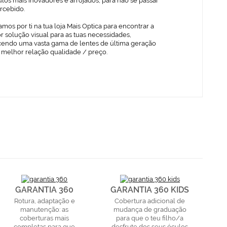
los mais inovadores e arrojados, para não se passar
rcebido.
mos por ti na tua loja Mais Optica para encontrar a
 solução visual para as tuas necessidades,
cendo uma vasta gama de lentes de última geração
 melhor relação qualidade / preço.
GARANTIA 360
GARANTIA 360 KIDS
Rotura, adaptação e
Cobertura adicional de
manutenção: as
mudança de graduação
coberturas mais
para que o teu filho/a
completas para que
desfrute dos seus óculos