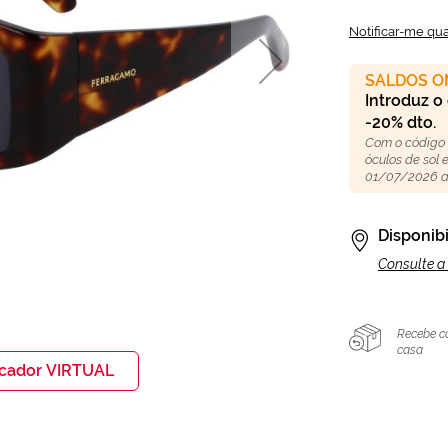
Notificar-me qu
SALDOS O
Introduz o
-20% dto.
Com o código
óculos de sol
01/07/2026 a
Disponibi
Consulte a 
Recebe c
casa
icador VIRTUAL