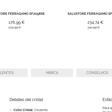
TORE FERRAGAMO SF2058SE
SALVATORE FERRAGAMO SF
176,99 €
234,74 €
235,99 €
312,99 €
LENTES
MARCA
CONSELHOS
Detalles del cristal
Estil
Para q
Color Cristal:
Cinzento