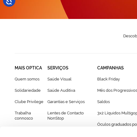
Descobr
MAIS OPTICA
SERVIÇOS
CAMPANHAS
Quem somos
Saúde Visual
Black Friday
Solidariedade
Saúde Auditiva
Mês dos Progressivo
Clube Privilege
Garantias e Serviços
Saldos
Trabalha
Lentes de Contacto
3x2 Líquidos Multigo
connosco
NonStop
Óculos graduados po
Franchising
Cartão Presente
69€