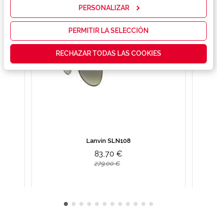
mostrarte la
PERSONALIZAR
publicidad y
las
promociones
PERMITIR LA SELECCIÓN
que realmente
te interesan,
RECHAZAR TODAS LAS COOKIES
así como
contenidos
personalizados
para ti gracias
a un perfil
elaborado a
partir de tus
hábitos de
navegación
(por ejemplo,
de páginas
Lanvin SLN108
visitadas).
83,70 €
Puedes
consultar más
279,00 €
información en
nuestra
Política de
Cookies.