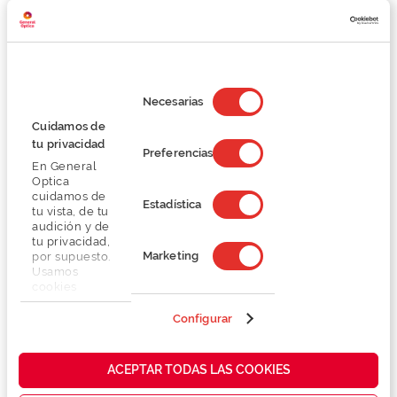
Detalhes
Selección
Lentes
de
Necesarias
consentimiento
Cuidamos de
Marca
tu privacidad
Preferencias
En General
Optica
Conselhos
cuidamos de
Estadística
tu vista, de tu
audición y de
Serviços exclusivos
tu privacidad,
Marketing
por supuesto.
Usamos
cookies
propias y de
terceros en
Configurar
nuestra web
para analizar
cómo mejorar
También te puede gustar
ACEPTAR TODAS LAS COOKIES
nuestros
servicios y