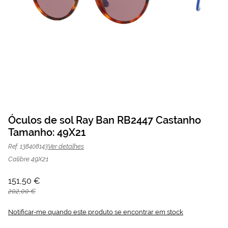
Saltar
para
Óculos de sol Ray Ban RB2447 Castanho
o
Tamanho: 49X21
Óculos de sol Ray Ban RB2447
151,50 €
início
da
202,00 €
Castanho | Mais Optica
Ver detalhes
Ref: 138408143
Galeria
de
Calibre 49X21
imagens
151,50 €
202,00 €
Notificar-me quando este produto se encontrar em stock