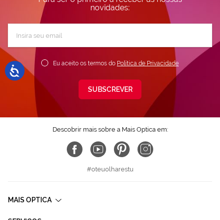
novidades:
Subscreva
a
nossa
Newsletter:
Eu aceito os termos do
Política de Privacidade
SUBSCREVER
Descobrir mais sobre a Mais Optica em:
#oteuolharestu
MAIS OPTICA