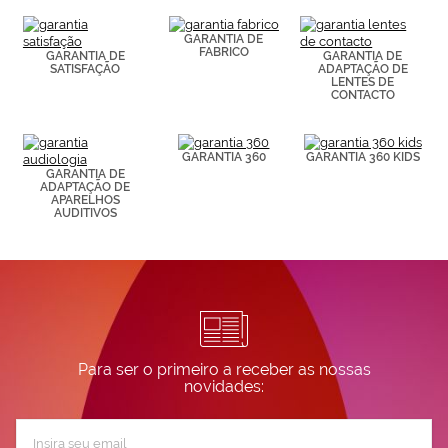
consultar más
información en
GARANTIA DE
nuestra
FABRICO
GARANTIA DE
GARANTIA DE
Política de
SATISFAÇÃO
ADAPTAÇÃO DE
Cookies.
LENTES DE
CONTACTO
GARANTIA 360
GARANTIA 360 KIDS
GARANTIA DE
ADAPTAÇÃO DE
APARELHOS
AUDITIVOS
Para ser o primeiro a receber as nossas
novidades:
Subscreva
a