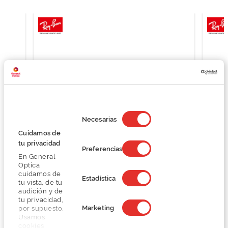
Selección
de
Necesarias
consentimiento
Cuidamos de
tu privacidad
Preferencias
En General
Ray Ban 0RB4340
Optica
125,25 €
cuidamos de
Estadística
tu vista, de tu
167,00 €
audición y de
tu privacidad,
Marketing
por supuesto.
Usamos
cookies