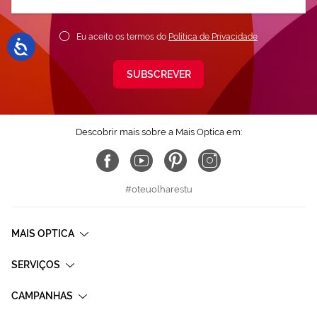
nossa
Newsletter:
Eu aceito os termos do
Política de Privacidade
SUBSCREVER
Descobrir mais sobre a Mais Optica em:
#oteuolharestu
MAIS OPTICA
SERVIÇOS
CAMPANHAS