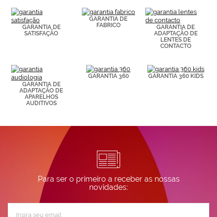
(por ejemplo,
de páginas
visitadas).
GARANTIA DE
FABRICO
Puedes
GARANTIA DE
GARANTIA DE
SATISFAÇÃO
ADAPTAÇÃO DE
consultar más
LENTES DE
información en
CONTACTO
nuestra
Política de
Cookies.
GARANTIA 360
GARANTIA 360 KIDS
GARANTIA DE
ADAPTAÇÃO DE
APARELHOS
AUDITIVOS
Para ser o primeiro a receber as nossas
novidades:
Subscreva
a