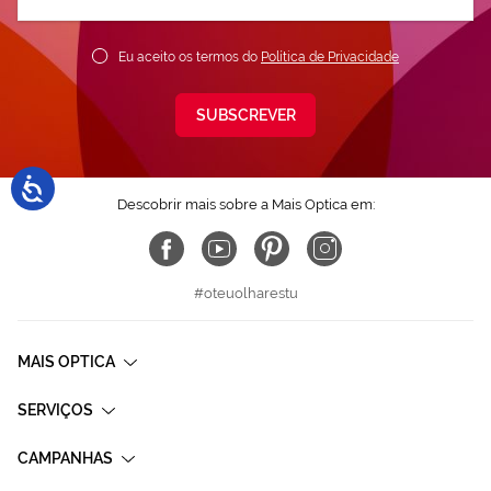
nossa
Newsletter:
Eu aceito os termos do
Política de Privacidade
SUBSCREVER
Descobrir mais sobre a Mais Optica em:
#oteuolharestu
MAIS OPTICA
SERVIÇOS
CAMPANHAS