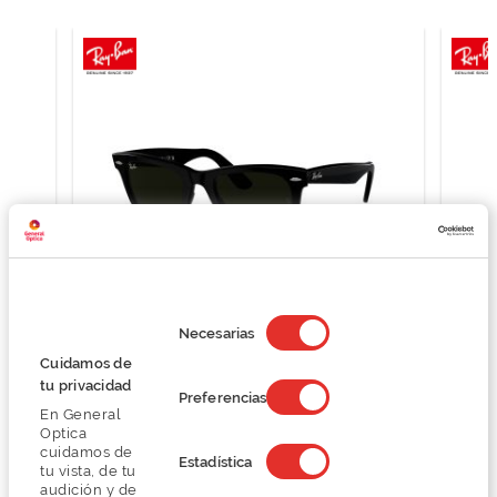
Selección
de
Necesarias
consentimiento
Ray Ban RB2140
Cuidamos de
125,25 €
tu privacidad
Preferencias
167,00 €
En General
Optica
cuidamos de
Estadística
tu vista, de tu
audición y de