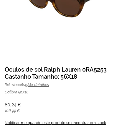
Saltar
para
Óculos de sol Ralph Lauren 0RA5253
o
Castanho Tamanho: 56X18
Óculos de sol Ralph Lauren 0RA5253
80,24 €
início
da
106,99 €
Castanho | Mais Optica
Ver detalhes
Ref: 140006145
Galeria
de
Calibre 56X18
imagens
80,24 €
106,99 €
Notificar-me quando este produto se encontrar em stock