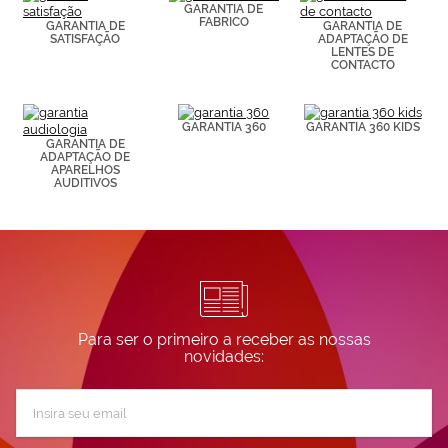
de páginas
GARANTIA DE
FABRICO
visitadas).
GARANTIA DE
GARANTIA DE
SATISFAÇÃO
ADAPTAÇÃO DE
Puedes
LENTES DE
consultar más
CONTACTO
información en
nuestra
Política de
Cookies.
GARANTIA 360
GARANTIA 360 KIDS
GARANTIA DE
ADAPTAÇÃO DE
APARELHOS
AUDITIVOS
Para ser o primeiro a receber as nossas
novidades:
Subscreva
a
nossa
Newsletter: