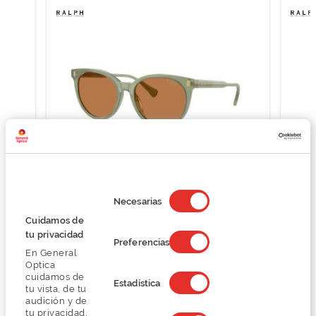
Selección
de
Ralph Lauren 0RA5331U
Necesarias
consentimiento
75,37 €
Cuidamos de
100,50 €
tu privacidad
Preferencias
En General
Optica
cuidamos de
Estadística
tu vista, de tu
audición y de
tu privacidad,