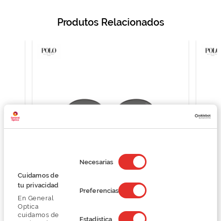
Produtos Relacionados
Selección
de
Necesarias
consentimiento
Cuidamos de
Polo Ralph Lauren 0PH3145
tu privacidad
Preferencias
118,50 €
En General
158,00 €
Optica
cuidamos de
Estadística