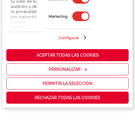
tu vista, de tu
audición y de
tu privacidad,
Marketing
por supuesto.
Usamos
cookies
propias y de
terceros en
Configurar
Detalhes
nuestra web
para analizar
cómo mejorar
Lentes
ACEPTAR TODAS LAS COOKIES
nuestros
servicios y
mostrarte la
PERSONALIZAR
Marca
publicidad y
las
promociones
PERMITIR LA SELECCIÓN
Conselhos
que realmente
te interesan,
RECHAZAR TODAS LAS COOKIES
así como
contenidos
Serviços exclusivos
personalizados
para ti gracias
a un perfil
elaborado a
partir de tus
hábitos de