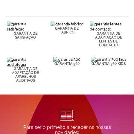
navegación
(por ejemplo,
de páginas
visitadas).
Puedes
GARANTIA DE
consultar más
FABRICO
GARANTIA DE
GARANTIA DE
información en
SATISFAÇÃO
ADAPTAÇÃO DE
nuestra
LENTES DE
Política de
CONTACTO
Cookies.
GARANTIA 360
GARANTIA 360 KIDS
GARANTIA DE
ADAPTAÇÃO DE
APARELHOS
AUDITIVOS
Para ser o primeiro a receber as nossas
novidades: