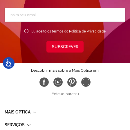
Subscreva
a
nossa
Newsletter:
Eu aceito os termos do
Política de Privacidade
SUBSCREVER
Descobrir mais sobre a Mais Optica em:
#oteuolharestu
MAIS OPTICA
SERVIÇOS