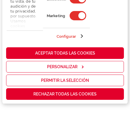
tu vista, de tu
audición y de
tu privacidad,
Marketing
por supuesto.
Usamos
cookies
propias y de
terceros en
Configurar
Detalhes
nuestra web
para analizar
cómo mejorar
Lentes
ACEPTAR TODAS LAS COOKIES
nuestros
servicios y
mostrarte la
PERSONALIZAR
Marca
publicidad y
las
promociones
PERMITIR LA SELECCIÓN
Conselhos
que realmente
te interesan,
RECHAZAR TODAS LAS COOKIES
así como
contenidos
Serviços exclusivos
personalizados
para ti gracias
a un perfil
elaborado a
partir de tus
hábitos de