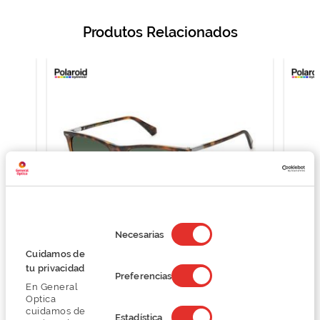
Produtos Relacionados
Selección
de
Necesarias
consentimiento
Cuidamos de
Polaroid PLD2109/S
tu privacidad
Preferencias
59,25 €
En General
79,00 €
Optica
cuidamos de
Estadística