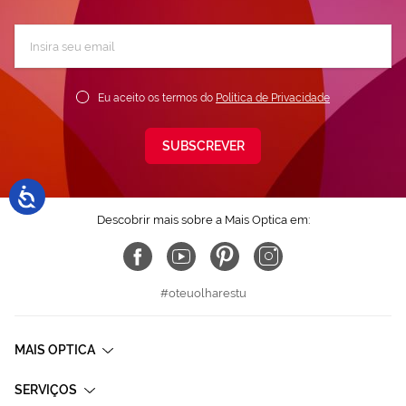
Subscreva
a
nossa
Newsletter:
Eu aceito os termos do
Política de Privacidade
SUBSCREVER
Descobrir mais sobre a Mais Optica em:
#oteuolharestu
MAIS OPTICA
SERVIÇOS