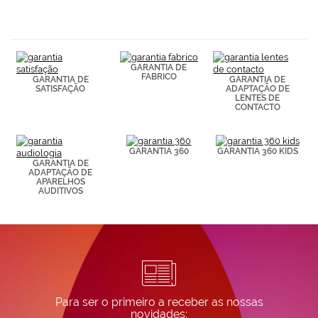
navegación
(por ejemplo,
de páginas
visitadas).
Puedes
GARANTIA DE
consultar más
FABRICO
GARANTIA DE
GARANTIA DE
información en
SATISFAÇÃO
ADAPTAÇÃO DE
nuestra
LENTES DE
Política de
CONTACTO
Cookies.
GARANTIA 360
GARANTIA 360 KIDS
GARANTIA DE
ADAPTAÇÃO DE
APARELHOS
AUDITIVOS
Para ser o primeiro a receber as nossas
novidades: