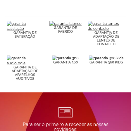
navegación
(por ejemplo,
de páginas
visitadas).
Puedes
GARANTIA DE
consultar más
FABRICO
GARANTIA DE
GARANTIA DE
información en
SATISFAÇÃO
ADAPTAÇÃO DE
nuestra
LENTES DE
Política de
CONTACTO
Cookies.
GARANTIA 360
GARANTIA 360 KIDS
GARANTIA DE
ADAPTAÇÃO DE
APARELHOS
AUDITIVOS
Para ser o primeiro a receber as nossas
novidades: