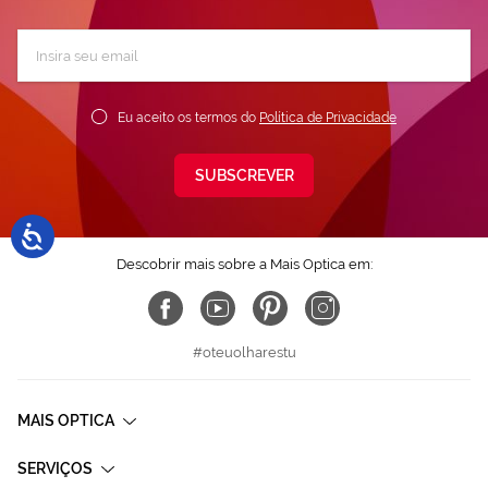
Subscreva
a
nossa
Newsletter:
Eu aceito os termos do
Política de Privacidade
SUBSCREVER
Descobrir mais sobre a Mais Optica em:
#oteuolharestu
MAIS OPTICA
SERVIÇOS