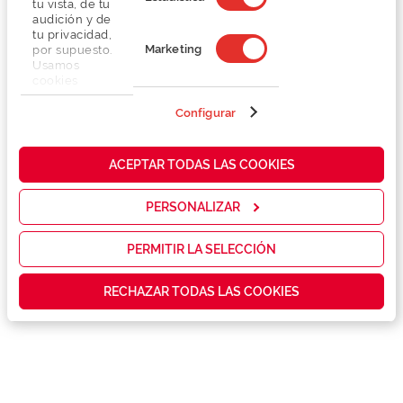
tu vista, de tu
audición y de
tu privacidad,
Marketing
por supuesto.
Usamos
cookies
propias y de
terceros en
Configurar
Detalhes
nuestra web
para analizar
cómo mejorar
Lentes
ACEPTAR TODAS LAS COOKIES
nuestros
servicios y
mostrarte la
PERSONALIZAR
Marca
publicidad y
las
promociones
PERMITIR LA SELECCIÓN
Conselhos
que realmente
te interesan,
RECHAZAR TODAS LAS COOKIES
así como
contenidos
Serviços exclusivos
personalizados
para ti gracias
a un perfil
elaborado a
partir de tus
hábitos de