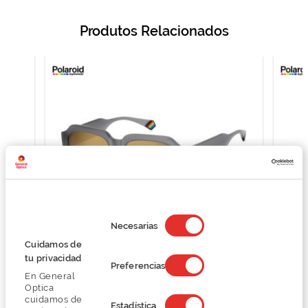
Produtos Relacionados
Selección
de
Necesarias
consentimiento
Cuidamos de
Polaroid PLD 6212/S/X
tu privacidad
Preferencias
56,99 €
En General
75,99 €
Optica
cuidamos de
Estadística