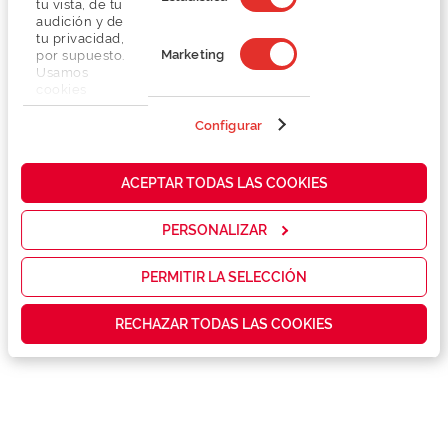
tu vista, de tu
audición y de
tu privacidad,
Marketing
por supuesto.
Usamos
cookies
propias y de
terceros en
Configurar
Detalhes
nuestra web
para analizar
cómo mejorar
Lentes
ACEPTAR TODAS LAS COOKIES
nuestros
servicios y
mostrarte la
PERSONALIZAR
Marca
publicidad y
las
promociones
PERMITIR LA SELECCIÓN
Conselhos
que realmente
te interesan,
RECHAZAR TODAS LAS COOKIES
así como
contenidos
Serviços exclusivos
personalizados
para ti gracias
a un perfil
elaborado a
partir de tus
hábitos de