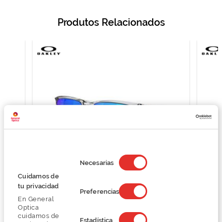
Produtos Relacionados
Selección
de
Necesarias
consentimiento
Cuidamos de
Oakley SYLAS 0OO9448
tu privacidad
Preferencias
108,74 €
En General
144,99 €
Optica
cuidamos de
Estadística