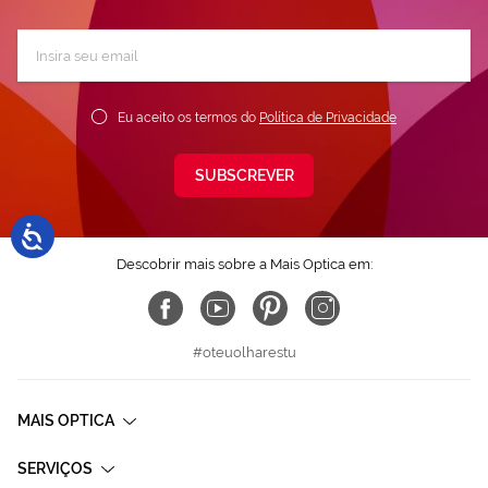
Subscreva
a
nossa
Newsletter:
Eu aceito os termos do
Política de Privacidade
SUBSCREVER
Descobrir mais sobre a Mais Optica em:
#oteuolharestu
MAIS OPTICA
SERVIÇOS