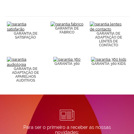
navegación
(por ejemplo,
de páginas
visitadas).
Puedes
GARANTIA DE
consultar más
FABRICO
GARANTIA DE
GARANTIA DE
información en
SATISFAÇÃO
ADAPTAÇÃO DE
nuestra
LENTES DE
Política de
CONTACTO
Cookies.
GARANTIA 360
GARANTIA 360 KIDS
GARANTIA DE
ADAPTAÇÃO DE
APARELHOS
AUDITIVOS
Para ser o primeiro a receber as nossas
novidades: