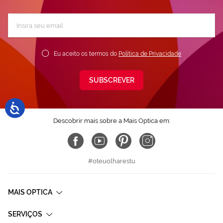
Subscreva
a
nossa
Newsletter:
Eu aceito os termos do
Política de Privacidade
SUBSCREVER
Descobrir mais sobre a Mais Optica em:
#oteuolharestu
MAIS OPTICA
SERVIÇOS