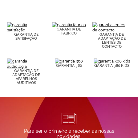
navegación
(por ejemplo,
de páginas
visitadas).
Puedes
GARANTIA DE
consultar más
FABRICO
GARANTIA DE
GARANTIA DE
información en
SATISFAÇÃO
ADAPTAÇÃO DE
nuestra
LENTES DE
Política de
CONTACTO
Cookies.
GARANTIA 360
GARANTIA 360 KIDS
GARANTIA DE
ADAPTAÇÃO DE
APARELHOS
AUDITIVOS
Para ser o primeiro a receber as nossas
novidades: