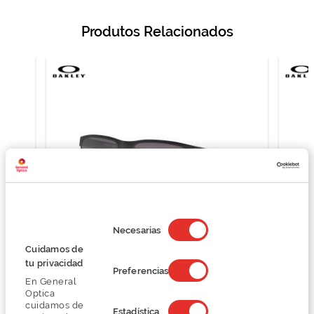
Produtos Relacionados
Selección
de
Necesarias
consentimiento
Cuidamos de
Oakley HOLBROOK METAL 0OO4123
tu privacidad
Preferencias
156,75 €
En General
209,00 €
Optica
cuidamos de
Estadística