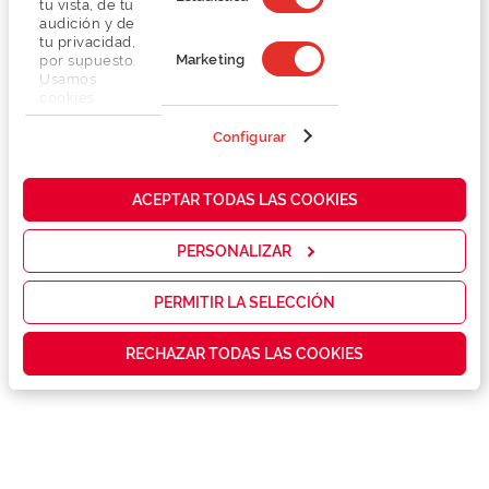
tu vista, de tu
audición y de
tu privacidad,
Marketing
por supuesto.
Usamos
cookies
propias y de
terceros en
Configurar
Detalhes
nuestra web
para analizar
cómo mejorar
Lentes
ACEPTAR TODAS LAS COOKIES
nuestros
servicios y
mostrarte la
PERSONALIZAR
Marca
publicidad y
las
promociones
PERMITIR LA SELECCIÓN
Conselhos
que realmente
te interesan,
RECHAZAR TODAS LAS COOKIES
así como
contenidos
Serviços exclusivos
personalizados
para ti gracias
a un perfil
elaborado a
partir de tus
hábitos de