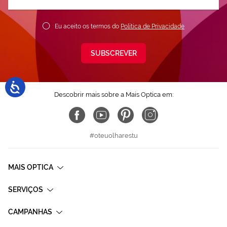
nossa
Newsletter:
Eu aceito os termos do
Política de Privacidade
SUBSCREVER
Descobrir mais sobre a Mais Optica em:
#oteuolharestu
MAIS OPTICA
SERVIÇOS
CAMPANHAS