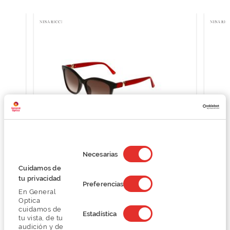
Selección
de
Necesarias
consentimiento
Nina Ricci SNR357
Cuidamos de
132,30 €
tu privacidad
Preferencias
220,50 €
En General
Optica
cuidamos de
Estadística
tu vista, de tu
audición y de