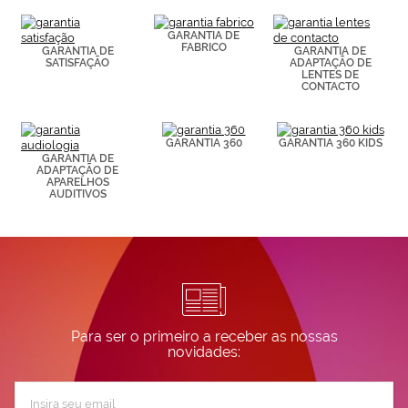
(por ejemplo,
de páginas
visitadas).
GARANTIA DE
FABRICO
Puedes
GARANTIA DE
GARANTIA DE
SATISFAÇÃO
ADAPTAÇÃO DE
consultar más
LENTES DE
información en
CONTACTO
nuestra
Política de
Cookies.
GARANTIA 360
GARANTIA 360 KIDS
GARANTIA DE
ADAPTAÇÃO DE
APARELHOS
AUDITIVOS
Para ser o primeiro a receber as nossas
novidades:
Subscreva
a