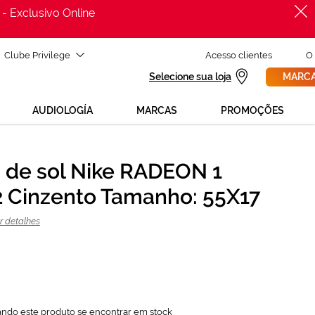
 - Exclusivo Online
Clube Privilege
Acesso clientes
O
Selecione sua loja
MARCA
AUDIOLOGÍA
MARCAS
PROMOÇÕES
 de sol Nike RADEON 1
PROCURAR
66,75 €
 Cinzento Tamanho: 55X17
89,00 €
r detalhes
ando este produto se encontrar em stock