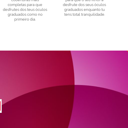
completas para que
desfrute dos seus óculos
desfrutes dos teus óculos
graduados enquanto tu
graduados como no
tens total tranquilidade.
primeiro dia.