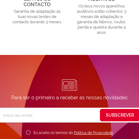
CONTACTO
Os teus novos aparelhos
Garantia de adaptação às
auditivos estão cobertos: 3
tuas novas lentes de
meses de adaptação e
contacto durante 3 meses.
garantia de fabrico, roubo,
perda e quebra durante 4
anos.
Para ser o primeiro a receber as nossas novidades:
Subscreva
SUBSCREVER
ossa
ewsletter:
Eu aceito os termos do
Política de Privacidade