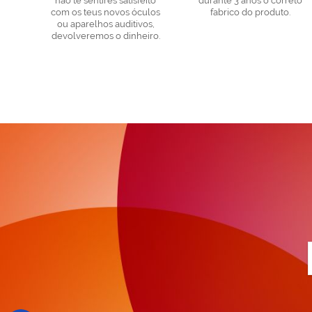
não te sentires satisfeito
durante 3 anos o correto
com os teus novos óculos
fabrico do produto.
ou aparelhos auditivos,
devolveremos o dinheiro.
a
n
N