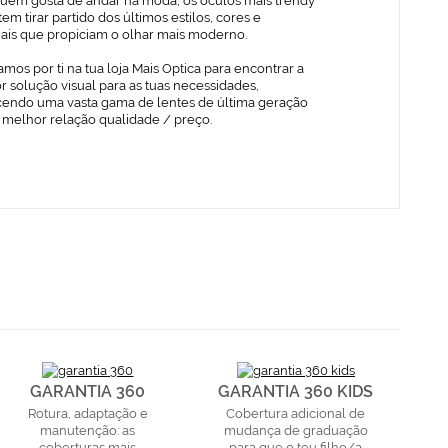
quem gosta de andar na moda, os óculos mais trendy
em tirar partido dos últimos estilos, cores e
iais que propiciam o olhar mais moderno.
mos por ti na tua loja Mais Optica para encontrar a
 solução visual para as tuas necessidades,
cendo uma vasta gama de lentes de última geração
 melhor relação qualidade / preço.
GARANTIA 360
GARANTIA 360 KIDS
Rotura, adaptação e
Cobertura adicional de
manutenção: as
mudança de graduação
coberturas mais
para que o teu filho/a