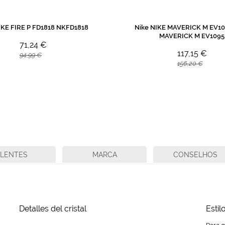
IKE FIRE P FD1818 NKFD1818
Nike NIKE MAVERICK M EV10
MAVERICK M EV1095
71,24 €
117,15 €
94,99 €
156,20 €
LENTES
MARCA
CONSELHOS
Detalles del cristal
Estil