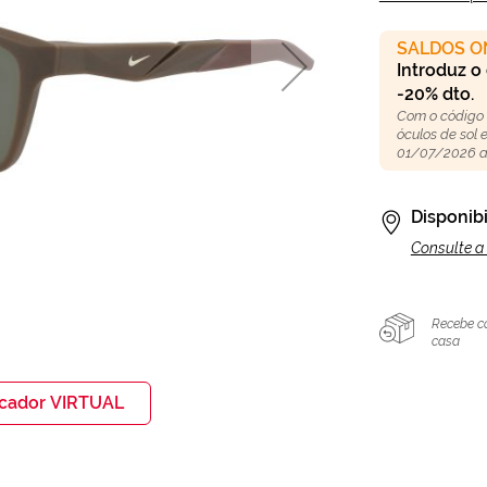
SALDOS O
Introduz o
-20% dto.
Com o código
óculos de sol
01/07/2026 a
Disponibi
Consulte a 
Recebe c
casa
icador VIRTUAL