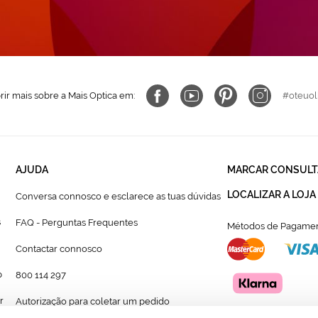
ir mais sobre a Mais Optica em:
#oteuol
AJUDA
MARCAR CONSULT
LOCALIZAR A LOJA
Conversa connosco e esclarece as tuas dúvidas
s
FAQ - Perguntas Frequentes
Métodos de Pagamen
Contactar connosco
p
800 114 297
r
Autorização para coletar um pedido