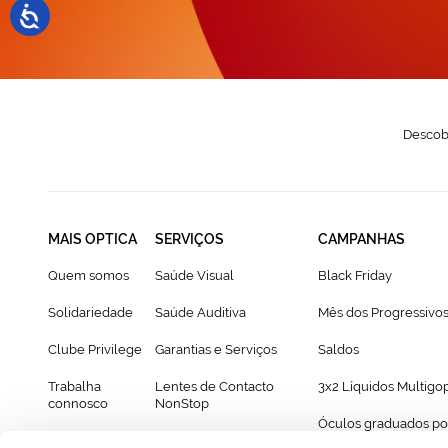
Descobr
MAIS OPTICA
SERVIÇOS
CAMPANHAS
Quem somos
Saúde Visual
Black Friday
Solidariedade
Saúde Auditiva
Mês dos Progressivo
Clube Privilege
Garantias e Serviços
Saldos
Trabalha
Lentes de Contacto
3x2 Líquidos Multigo
connosco
NonStop
Óculos graduados po
Franchising
Cartão Presente
69€