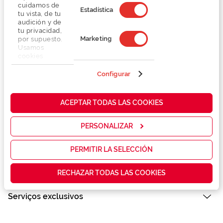
cuidamos de
Estadística
tu vista, de tu
audición y de
tu privacidad,
Marketing
por supuesto.
Usamos
cookies
propias y de
terceros en
Configurar
nuestra web
Detalhes
para analizar
cómo mejorar
ACEPTAR TODAS LAS COOKIES
nuestros
Lentes
servicios y
mostrarte la
PERSONALIZAR
publicidad y
las
Marca
promociones
PERMITIR LA SELECCIÓN
que realmente
te interesan,
Conselhos
RECHAZAR TODAS LAS COOKIES
así como
contenidos
personalizados
Serviços exclusivos
para ti gracias
a un perfil
elaborado a