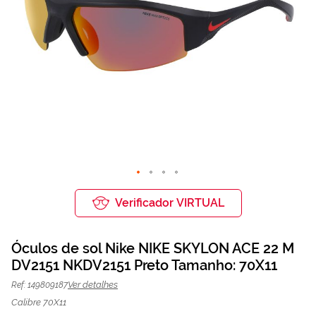
Saltar
para
Verificador VIRTUAL
o
início
da
Óculos de sol Nike NIKE SKYLON ACE 22 M
Galeria
de
DV2151 NKDV2151 Preto Tamanho: 70X11
Óculos de sol Nike NKDV2151 Preto |
69,00 €
imagens
92,00 €
Mais Optica
Ver detalhes
Ref: 149809187
Calibre 70X11