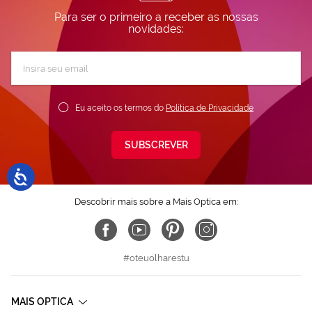
Para ser o primeiro a receber as nossas
novidades:
Subscreva
a
nossa
Newsletter:
Eu aceito os termos do
Política de Privacidade
SUBSCREVER
Descobrir mais sobre a Mais Optica em:
#oteuolharestu
MAIS OPTICA