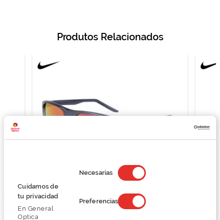
Produtos Relacionados
Selección
de
Necesarias
consentimiento
Cuidamos de
tu privacidad
660
Nike NIKE FIRE L P FD1819 NKFD1819
Nike
Preferencias
En General
46,20 €
Optica
92,40 €