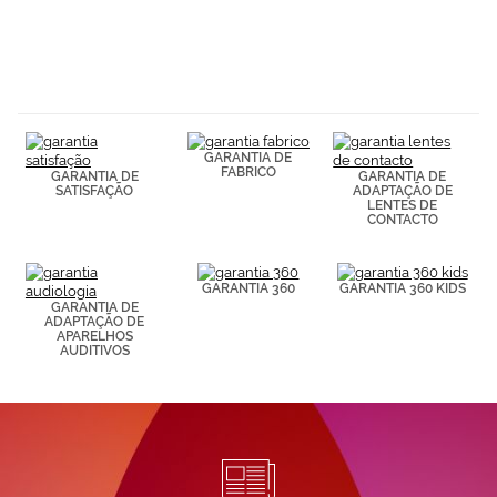
partir de tus
hábitos de
navegación
(por ejemplo,
de páginas
visitadas).
Puedes
consultar más
información en
GARANTIA DE
FABRICO
nuestra
GARANTIA DE
GARANTIA DE
SATISFAÇÃO
ADAPTAÇÃO DE
Política de
LENTES DE
Cookies.
CONTACTO
GARANTIA 360
GARANTIA 360 KIDS
GARANTIA DE
ADAPTAÇÃO DE
APARELHOS
AUDITIVOS