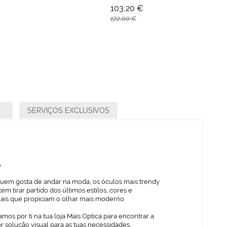
103,20 €
172,00 €
SERVIÇOS EXCLUSIVOS
o
quem gosta de andar na moda, os óculos mais trendy
em tirar partido dos últimos estilos, cores e
iais que propiciam o olhar mais moderno.
mos por ti na tua loja Mais Optica para encontrar a
 solução visual para as tuas necessidades,