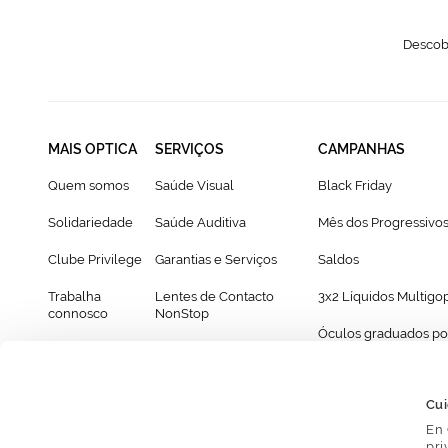
Descobr
MAIS OPTICA
SERVIÇOS
CAMPANHAS
Quem somos
Saúde Visual
Black Friday
Solidariedade
Saúde Auditiva
Mês dos Progressivo
Clube Privilege
Garantias e Serviços
Saldos
Trabalha
Lentes de Contacto
3x2 Líquidos Multigo
connosco
NonStop
Óculos graduados po
Franchising
Cartão Presente
69€
Provador virtual de óculos
Cui
En 
pri