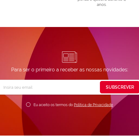
anos.
Para ser o primeiro a receber as nossas novidades:
Subscreva
SUBSCREVER
ossa
ewsletter:
Eu aceito os termos do
Política de Privacidade