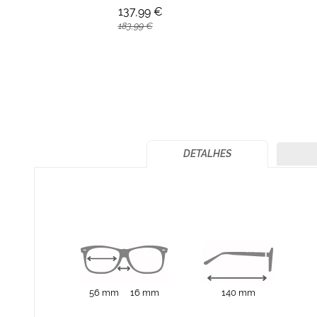
137,99 €
183,99 €
DETALHES
56 mm
16 mm
140 mm