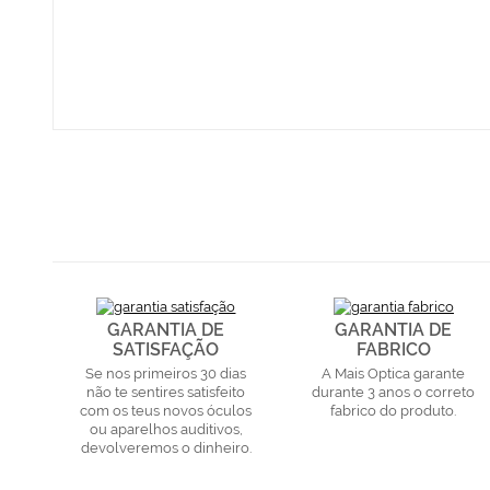
GARANTIA DE
GARANTIA DE
SATISFAÇÃO
FABRICO
Se nos primeiros 30 dias
A Mais Optica garante
não te sentires satisfeito
durante 3 anos o correto
com os teus novos óculos
fabrico do produto.
ou aparelhos auditivos,
devolveremos o dinheiro.