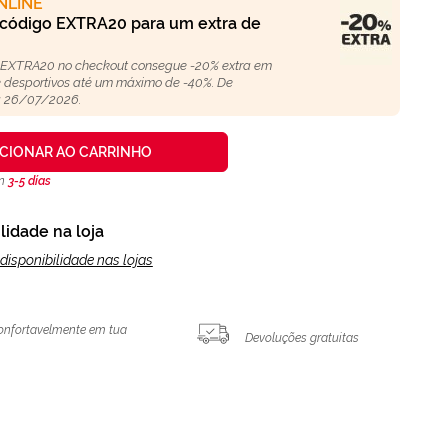
NLINE
 código EXTRA20 para um extra de
 EXTRA20 no checkout consegue -20% extra em
 e desportivos até um máximo de -40%. De
 26/07/2026.
ICIONAR AO CARRINHO
en
3-5 días
lidade na loja
disponibilidade nas lojas
onfortavelmente em tua
Devoluções gratuitas