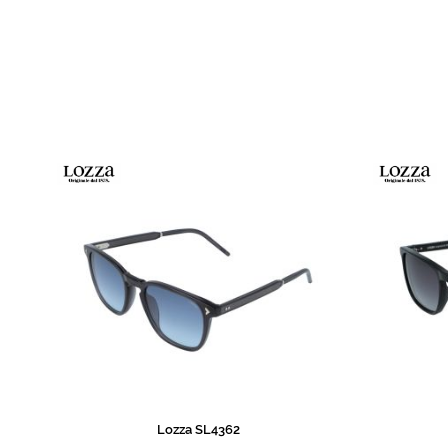
de
imagens
Lozza SL4362