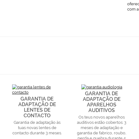
ofere
com a
GARANTIA DE
GARANTIA DE
ADAPTAÇÃO DE
ADAPTAÇÃO DE
APARELHOS
LENTES DE
AUDITIVOS
CONTACTO
Os teus novos aparelhos
Garantia de adaptação às
auditivos estão cobertos: 3
tuas novas lentes de
meses de adaptação e
contacto durante 3 meses.
garantia de fabrico, roubo,
perda e quebra durante 4