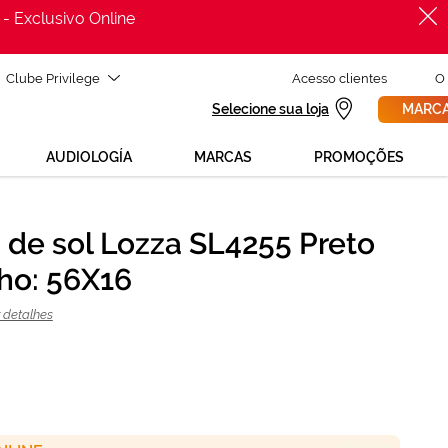
 - Exclusivo Online
Clube Privilege
Acesso clientes
O
Selecione sua loja
MARCA
AUDIOLOGÍA
MARCAS
PROMOÇÕES
 de sol Lozza SL4255 Preto
PROCURAR
o: 56X16
ADICIONAR AO CARRINHO
 detalhes