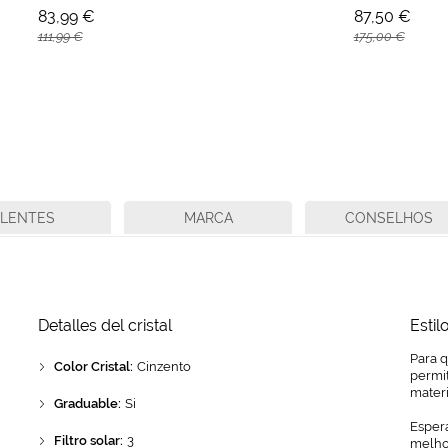
83,99 €
87,50 €
111,99 €
175,00 €
LENTES
MARCA
CONSELHOS
Detalles del cristal
Estil
Para 
Color Cristal:
Cinzento
permit
mater
Graduable:
Si
Espera
Filtro solar:
3
melhor