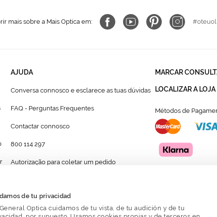
ir mais sobre a Mais Optica em:
#oteuol
AJUDA
MARCAR CONSULT
LOCALIZAR A LOJA
Conversa connosco e esclarece as tuas dúvidas
s
FAQ - Perguntas Frequentes
Métodos de Pagamen
Contactar connosco
p
800 114 297
r
Autorização para coletar um pedido
Formulário para acompanhante autorizado de
menor
damos de tu privacidad
General Optica cuidamos de tu vista, de tu audición y de tu
vacidad, por supuesto. Usamos cookies propias y de terceros en