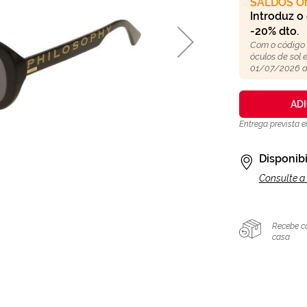
SALDOS O
Introduz o
-20% dto.
Com o código
óculos de sol
01/07/2026 a
AD
Entrega prevista 
Disponibi
Consulte a 
Recebe c
casa