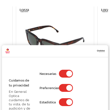
Selección
de
Necesarias
consentimiento
Lozza ISCHIA SL4358
Cuidamos de
93,00 €
tu privacidad
Preferencias
155,00 €
En General
Optica
cuidamos de
Estadística
tu vista, de tu
audición y de