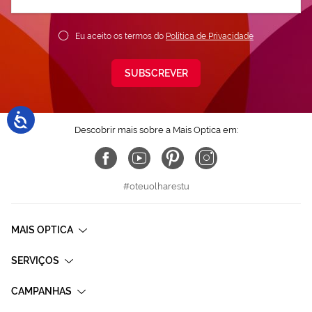
nossa
Newsletter:
Eu aceito os termos do
Política de Privacidade
SUBSCREVER
Descobrir mais sobre a Mais Optica em:
#oteuolharestu
MAIS OPTICA
SERVIÇOS
CAMPANHAS