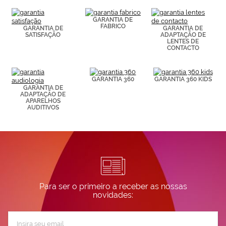
(por ejemplo,
de páginas
visitadas).
GARANTIA DE
FABRICO
Puedes
GARANTIA DE
GARANTIA DE
SATISFAÇÃO
ADAPTAÇÃO DE
consultar más
LENTES DE
información en
CONTACTO
nuestra
Política de
Cookies.
GARANTIA 360
GARANTIA 360 KIDS
GARANTIA DE
ADAPTAÇÃO DE
APARELHOS
AUDITIVOS
Para ser o primeiro a receber as nossas
novidades:
Subscreva
a