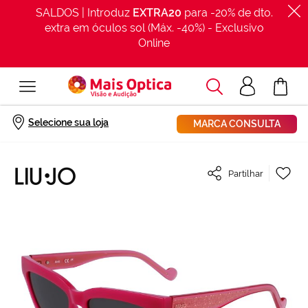
SALDOS | Introduz
EXTRA20
para -20% de dto.
extra em óculos sol (Máx. -40%) - Exclusivo
Online
Procurar
Acesso
O Meu Car
clientes
Início
Óculos de sol Liu Jo LJ781S Rosa/Vermelho-Púrpura Tamanho: 55X16
Selecione sua loja
MARCA CONSULTA
Saltar
Ad
Partilhar
para
à
o
Lis
final
de
da
De
Galeria
de
imagens