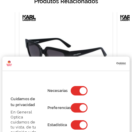
Produtos Relacionados
Selección
de
Necesarias
consentimiento
Karl Lagerfeld KL6089S
Cuidamos de
94,87 €
tu privacidad
Preferencias
126,50 €
En General
Optica
cuidamos de
Estadística
tu vista, de tu