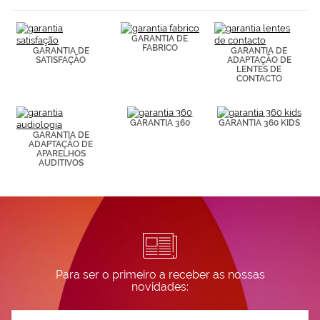
(por ejemplo,
de páginas
visitadas).
GARANTIA DE
Puedes
FABRICO
GARANTIA DE
GARANTIA DE
consultar más
SATISFAÇÃO
ADAPTAÇÃO DE
información en
LENTES DE
CONTACTO
nuestra
Política de
Cookies.
GARANTIA 360
GARANTIA 360 KIDS
GARANTIA DE
ADAPTAÇÃO DE
APARELHOS
AUDITIVOS
Para ser o primeiro a receber as nossas
novidades:
Subscreva