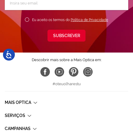
a
nossa
Newsletter:
Eu aceito os termos do
Política de Privacidade
SUBSCREVER
Descobrir mais sobre a Mais Optica em:
#oteuolharestu
MAIS OPTICA
SERVIÇOS
CAMPANHAS