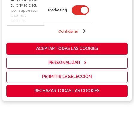
audición y de
tu privacidad,
Marketing
por supuesto.
Usamos
cookies
Detalhes
propias y de
terceros en
Configurar
nuestra web
para analizar
Lentes
cómo mejorar
ACEPTAR TODAS LAS COOKIES
nuestros
servicios y
Marca
mostrarte la
PERSONALIZAR
publicidad y
las
Conselhos
promociones
PERMITIR LA SELECCIÓN
que realmente
te interesan,
RECHAZAR TODAS LAS COOKIES
Serviços exclusivos
así como
contenidos
personalizados
para ti gracias
a un perfil
elaborado a
partir de tus
hábitos de
navegación