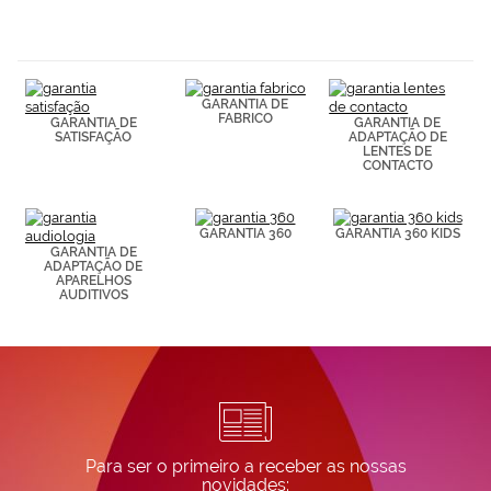
navegación
(por ejemplo,
de páginas
visitadas).
Puedes
GARANTIA DE
consultar más
FABRICO
GARANTIA DE
GARANTIA DE
información en
SATISFAÇÃO
ADAPTAÇÃO DE
nuestra
LENTES DE
Política de
CONTACTO
Cookies.
GARANTIA 360
GARANTIA 360 KIDS
GARANTIA DE
ADAPTAÇÃO DE
APARELHOS
AUDITIVOS
Para ser o primeiro a receber as nossas
novidades: