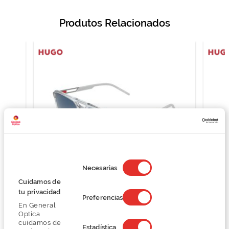
Produtos Relacionados
Selección
de
Necesarias
consentimiento
Cuidamos de
Hugo HG 1383/S HG 1383/S
tu privacidad
Preferencias
123,00 €
En General
164,00 €
Optica
cuidamos de
Estadística