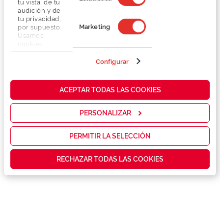
tu vista, de tu
audición y de
tu privacidad,
Marketing
por supuesto.
Usamos
cookies
propias y de
terceros en
Configurar
Detalhes
nuestra web
para analizar
cómo mejorar
Lentes
ACEPTAR TODAS LAS COOKIES
nuestros
servicios y
mostrarte la
PERSONALIZAR
Marca
publicidad y
las
promociones
PERMITIR LA SELECCIÓN
Conselhos
que realmente
te interesan,
RECHAZAR TODAS LAS COOKIES
así como
contenidos
Serviços exclusivos
personalizados
para ti gracias
a un perfil
elaborado a
partir de tus
hábitos de