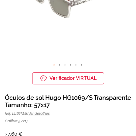
Saltar
para
Verificador VIRTUAL
o
início
da
Óculos de sol Hugo HG1069/S Transparente
Galeria
de
Tamanho: 57x17
Óculos de sol Hugo HG1069/S
37,60 €
imagens
94,00 €
Transparente | Mais Optica
Ver detalhes
Ref: 141823246
Calibre 57x17
37,60 €