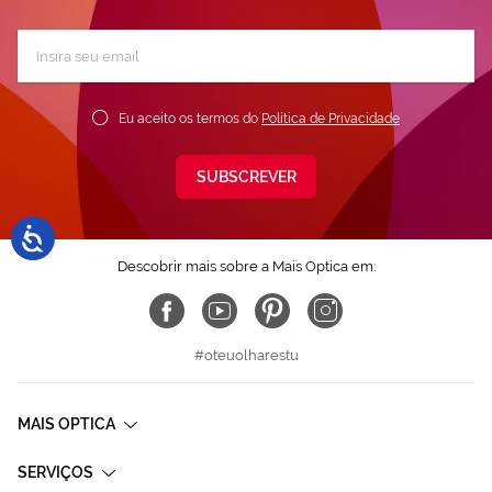
Subscreva
a
nossa
Newsletter:
Eu aceito os termos do
Política de Privacidade
SUBSCREVER
Descobrir mais sobre a Mais Optica em:
#oteuolharestu
MAIS OPTICA
SERVIÇOS