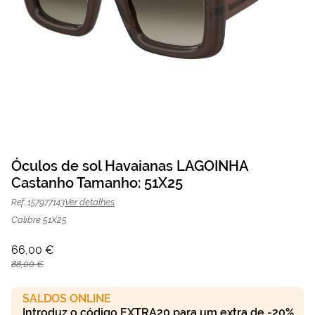
Saltar
para
Óculos de sol Havaianas LAGOINHA
o
Castanho Tamanho: 51X25
Óculos de sol Havaianas LAGOINHA
66,00 €
início
da
88,00 €
Castanho | Mais Optica
Ver detalhes
Ref: 157977143
Galeria
de
Calibre 51X25
imagens
66,00 €
88,00 €
SALDOS ONLINE
Introduz o código EXTRA20 para um extra de -20%