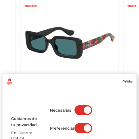
Havaianas SAMPA
65,25 €
87,00 €
Selección
de
Necesarias
consentimiento
Cuidamos de
tu privacidad
Preferencias
En General
Optica