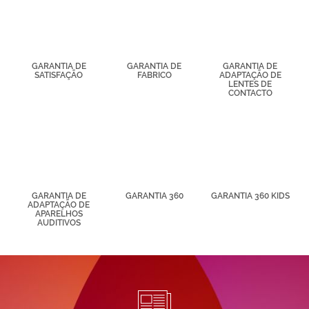
partir de tus
hábitos de
navegación
(por ejemplo,
de páginas
visitadas).
GARANTIA DE
GARANTIA DE
GARANTIA DE
SATISFAÇÃO
FABRICO
ADAPTAÇÃO DE
Puedes
LENTES DE
consultar más
CONTACTO
información en
nuestra
Política de
Cookies.
GARANTIA DE
GARANTIA 360
GARANTIA 360 KIDS
ADAPTAÇÃO DE
APARELHOS
AUDITIVOS