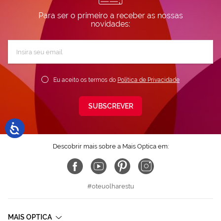
Para ser o primeiro a receber as nossas
novidades:
Subscreva
a
nossa
Newsletter:
Eu aceito os termos do
Política de Privacidade
SUBSCREVER
Descobrir mais sobre a Mais Optica em:
#oteuolharestu
MAIS OPTICA