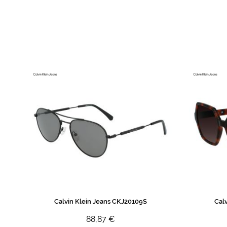
de
imagens
Calvin Klein Jeans CKJ20109S
Cal
88,87 €