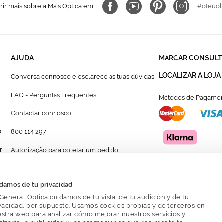
ir mais sobre a Mais Optica em:
#oteuol
AJUDA
MARCAR CONSULT
LOCALIZAR A LOJA
Conversa connosco e esclarece as tuas dúvidas
s
FAQ - Perguntas Frequentes
Métodos de Pagamen
Contactar connosco
p
800 114 297
r
Autorização para coletar um pedido
Formulário para acompanhante autorizado de
menor
damos de tu privacidad
General Optica cuidamos de tu vista, de tu audición y de tu
vacidad, por supuesto. Usamos cookies propias y de terceros en
stra web para analizar cómo mejorar nuestros servicios y