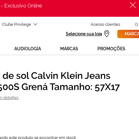
 - Exclusivo Online
Clube Privilege
Acesso clientes
O
Selecione sua loja
MARCA
AUDIOLOGÍA
MARCAS
PROMOÇÕES
 de sol Calvin Klein Jeans
PROCURAR
72,75 €
00S Grená Tamanho: 57X17
97,00 €
er detalhes
ando este produto se encontrar em stock