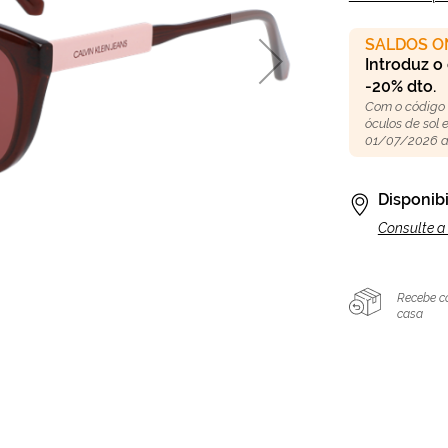
SALDOS O
Introduz o
-20% dto.
Com o código
óculos de sol
01/07/2026 a
Disponibi
Consulte a 
Recebe c
casa