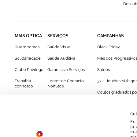
Descobr
MAIS OPTICA
SERVIÇOS
CAMPANHAS
Quem somos
Saúde Visual
Black Friday
Solidariedade
Saúde Auditiva
Mês dos Progressivo
Clube Privilege
Garantias e Serviços
Saldos
Trabalha
Lentes de Contacto
3x2 Líquidos Multigo
connosco
NonStop
Óculos graduados po
Franchising
Cartão Presente
69€
Provador virtual de óculos
Cui
En 
pri
nue