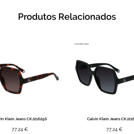
Produtos Relacionados
vin Klein Jeans CKJ21629S
Calvin Klein Jeans CKJ21
77,24 €
77,24 €