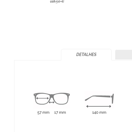
118,50 €
DETALHES
57 mm
17 mm
140 mm