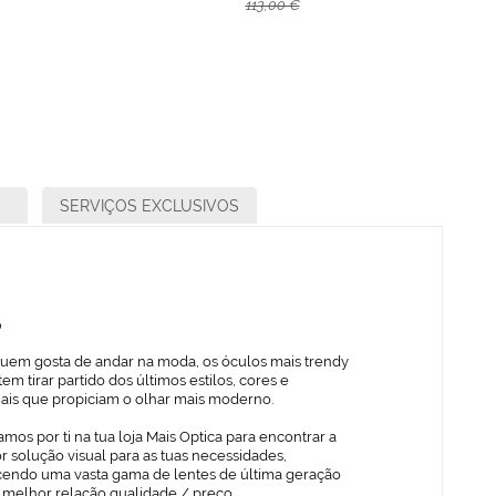
113,00 €
SERVIÇOS EXCLUSIVOS
o
quem gosta de andar na moda, os óculos mais trendy
em tirar partido dos últimos estilos, cores e
iais que propiciam o olhar mais moderno.
mos por ti na tua loja Mais Optica para encontrar a
 solução visual para as tuas necessidades,
cendo uma vasta gama de lentes de última geração
 melhor relação qualidade / preço.