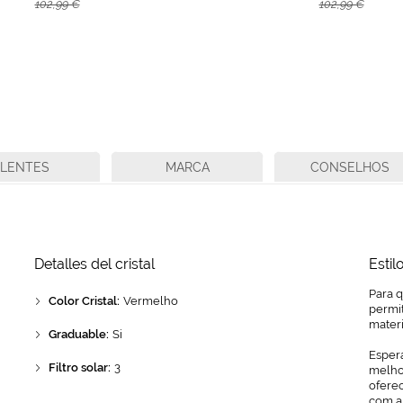
102,99 €
102,99 €
LENTES
MARCA
CONSELHOS
Detalles del cristal
Estil
Para 
Color Cristal:
Vermelho
permit
mater
Graduable:
Si
Espera
Filtro solar:
3
melhor
ofere
com a