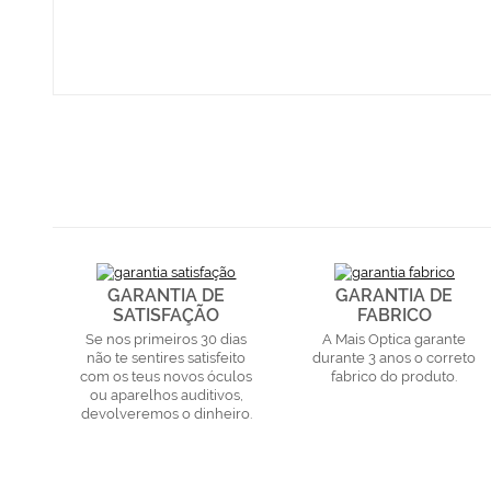
GARANTIA DE
GARANTIA DE
SATISFAÇÃO
FABRICO
Se nos primeiros 30 dias
A Mais Optica garante
não te sentires satisfeito
durante 3 anos o correto
com os teus novos óculos
fabrico do produto.
ou aparelhos auditivos,
devolveremos o dinheiro.