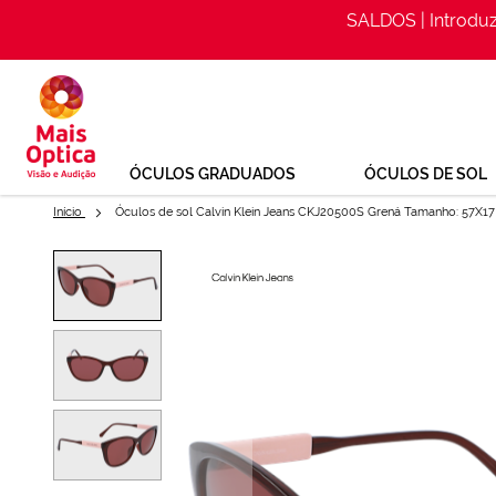
SALDOS | Introdu
Ir
para
o
Conteúdo
ÓCULOS GRADUADOS
ÓCULOS DE SOL
Início
Óculos de sol Calvin Klein Jeans CKJ20500S Grená Tamanho: 57X17
Saltar
para
Óculos de sol Calvin Klein Je
o
final
Ref: 148639096
da
Galeria
de
imagens