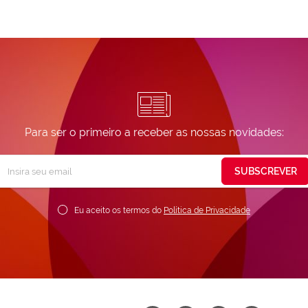
Para ser o primeiro a receber as nossas novidades:
Subscreva
SUBSCREVER
ossa
ewsletter:
Eu aceito os termos do
Política de Privacidade