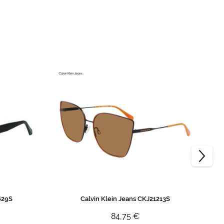
629S
Calvin Klein Jeans CKJ21213S
84,75 €