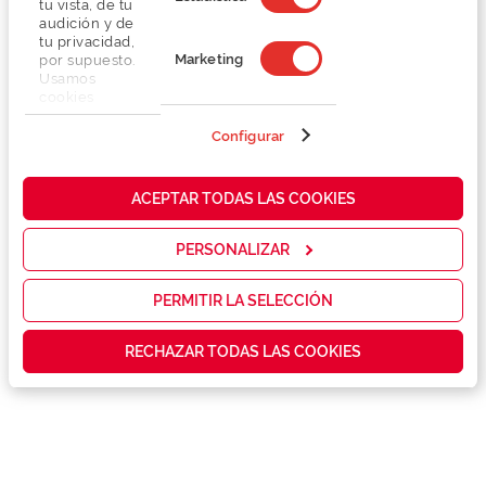
tu vista, de tu
audición y de
tu privacidad,
Marketing
por supuesto.
Usamos
cookies
propias y de
terceros en
Configurar
Detalhes
nuestra web
para analizar
cómo mejorar
Lentes
ACEPTAR TODAS LAS COOKIES
nuestros
servicios y
mostrarte la
PERSONALIZAR
Marca
publicidad y
las
promociones
PERMITIR LA SELECCIÓN
Conselhos
que realmente
te interesan,
RECHAZAR TODAS LAS COOKIES
así como
contenidos
Serviços exclusivos
personalizados
para ti gracias
a un perfil
elaborado a
partir de tus
hábitos de