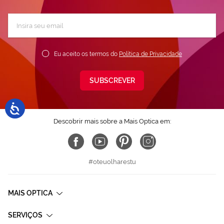
Subscreva
a
nossa
Newsletter:
Eu aceito os termos do
Política de Privacidade
SUBSCREVER
Descobrir mais sobre a Mais Optica em:
#oteuolharestu
MAIS OPTICA
SERVIÇOS