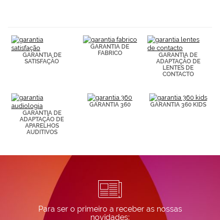
navegación
(por ejemplo,
de páginas
visitadas).
Puedes
GARANTIA DE
consultar más
FABRICO
GARANTIA DE
GARANTIA DE
información en
SATISFAÇÃO
ADAPTAÇÃO DE
nuestra
LENTES DE
Política de
CONTACTO
Cookies.
GARANTIA 360
GARANTIA 360 KIDS
GARANTIA DE
ADAPTAÇÃO DE
APARELHOS
AUDITIVOS
Para ser o primeiro a receber as nossas
novidades: