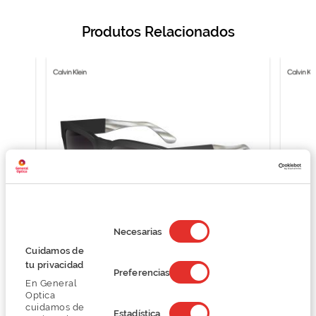
Produtos Relacionados
Selección
de
Necesarias
consentimiento
Cuidamos de
Calvin Klein CK23539S
tu privacidad
Preferencias
138,75 €
En General
185,00 €
Optica
cuidamos de
Estadística