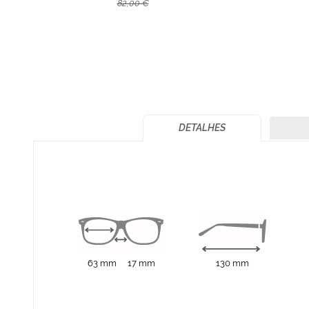
82,00 €
DETALHES
63 mm
17 mm
130 mm