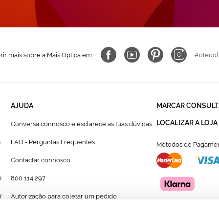
ir mais sobre a Mais Optica em:
#oteuol
AJUDA
MARCAR CONSULT
LOCALIZAR A LOJA
Conversa connosco e esclarece as tuas dúvidas
s
FAQ - Perguntas Frequentes
Métodos de Pagamen
Contactar connosco
p
800 114 297
r
Autorização para coletar um pedido
Formulário para acompanhante autorizado de