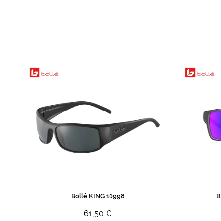
de
imagens
Bollé KING 10998
B
61,50 €