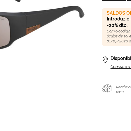
SALDOS O
Introduz o
-20% dto.
Com o código
óculos de sol
01/07/2026 a
Disponibi
Consulte a 
Recebe c
casa