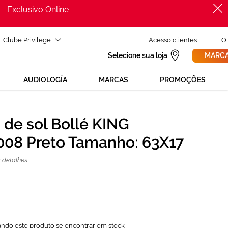
 - Exclusivo Online
Clube Privilege
Acesso clientes
O
Selecione sua loja
MARCA
AUDIOLOGÍA
MARCAS
PROMOÇÕES
 de sol Bollé KING
PROCURAR
130,87 €
08 Preto Tamanho: 63X17
174,50 €
r detalhes
ando este produto se encontrar em stock