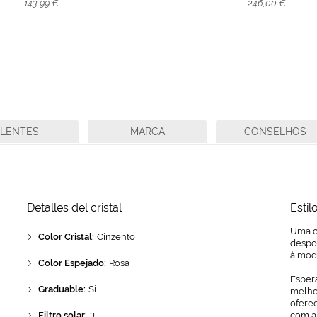
143,99 €
246,00 €
LENTES
MARCA
CONSELHOS
Detalles del cristal
Estil
Uma c
Color Cristal:
Cinzento
despo
à mod
Color Espejado:
Rosa
Espera
Graduable:
Si
melhor
ofere
Filtro solar:
3
com a