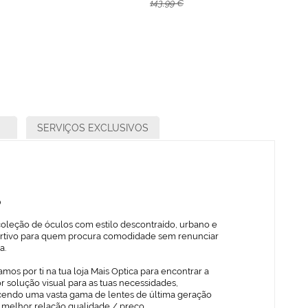
143,99 €
SERVIÇOS EXCLUSIVOS
o
oleção de óculos com estilo descontraído, urbano e
rtivo para quem procura comodidade sem renunciar
a.
mos por ti na tua loja Mais Optica para encontrar a
 solução visual para as tuas necessidades,
cendo uma vasta gama de lentes de última geração
 melhor relação qualidade / preço.