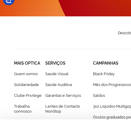
Descobr
MAIS OPTICA
SERVIÇOS
CAMPANHAS
Quem somos
Saúde Visual
Black Friday
Solidariedade
Saúde Auditiva
Mês dos Progressivo
Clube Privilege
Garantias e Serviços
Saldos
Trabalha
Lentes de Contacto
3x2 Líquidos Multigo
connosco
NonStop
Óculos graduados po
Franchising
Cartão Presente
69€