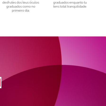
desfrutes dos teus óculos
graduados enquanto tu
graduados como no
tens total tranquilidade.
primeiro dia.