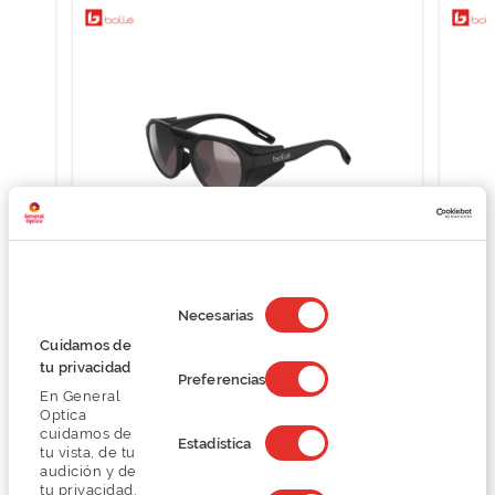
Selección
de
Bollé ASCENDER BS140009
Necesarias
consentimiento
146,24 €
Cuidamos de
194,99 €
tu privacidad
Preferencias
En General
Optica
cuidamos de
Estadística
tu vista, de tu
audición y de
tu privacidad,