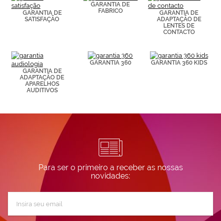
de páginas
GARANTIA DE
FABRICO
visitadas).
GARANTIA DE
GARANTIA DE
SATISFAÇÃO
ADAPTAÇÃO DE
Puedes
LENTES DE
consultar más
CONTACTO
información en
nuestra
Política de
Cookies.
GARANTIA 360
GARANTIA 360 KIDS
GARANTIA DE
ADAPTAÇÃO DE
APARELHOS
AUDITIVOS
Para ser o primeiro a receber as nossas
novidades:
Subscreva
a
nossa
Newsletter: