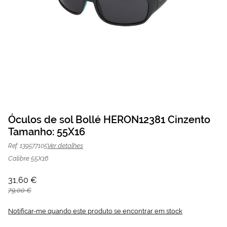
Saltar
para
Óculos de sol Bollé HERON12381 Cinzento
o
Tamanho: 55X16
Óculos de sol Bollé HERON12381
31,60 €
início
da
79,00 €
Cinzento | Mais Optica
Ver detalhes
Ref: 139577105
Galeria
de
Calibre 55X16
imagens
31,60 €
79,00 €
Notificar-me quando este produto se encontrar em stock