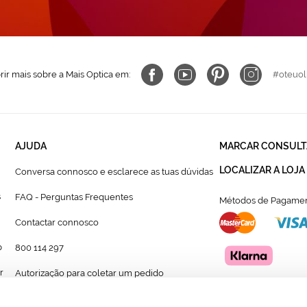
ir mais sobre a Mais Optica em:
#oteuol
AJUDA
MARCAR CONSULT
LOCALIZAR A LOJA
Conversa connosco e esclarece as tuas dúvidas
s
FAQ - Perguntas Frequentes
Métodos de Pagamen
Contactar connosco
p
800 114 297
r
Autorização para coletar um pedido
Formulário para acompanhante autorizado de