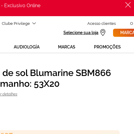
 - Exclusivo Online
Clube Privilege
Acesso clientes
O
Selecione sua loja
MARCA
AUDIOLOGÍA
MARCAS
PROMOÇÕES
 de sol Blumarine SBM866
PROCURAR
amanho: 53X20
ADICIONAR AO CARRINHO
r detalhes