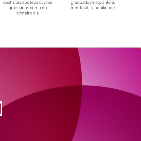
desfrutes dos teus óculos
graduados enquanto tu
graduados como no
tens total tranquilidade.
primeiro dia.