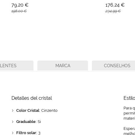
79,20 €
176,24 €
198,00 €
234,99 €
LENTES
MARCA
CONSELHOS
Detalles del cristal
Estil
Para 
Color Cristal:
Cinzento
permit
mater
Graduable:
Si
Espera
Filtro solar:
3
melhor