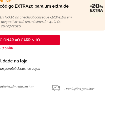
NLINE
 código EXTRA20 para um extra de
 EXTRA20 no checkout consegue -20% extra em
 e desportivos até um máximo de -40%. De
 26/07/2026.
ICIONAR AO CARRINHO
en
3-5 días
lidade na loja
disponibilidade nas lojas
onfortavelmente em tua
Devoluções gratuitas