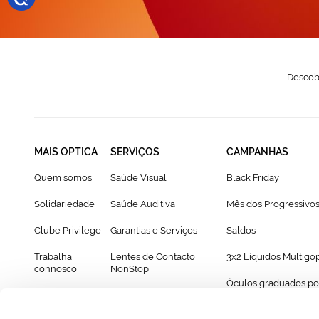
Descobr
MAIS OPTICA
SERVIÇOS
CAMPANHAS
Quem somos
Saúde Visual
Black Friday
Solidariedade
Saúde Auditiva
Mês dos Progressivo
Clube Privilege
Garantias e Serviços
Saldos
Trabalha
Lentes de Contacto
3x2 Líquidos Multigo
connosco
NonStop
Óculos graduados po
Franchising
Cartão Presente
69€