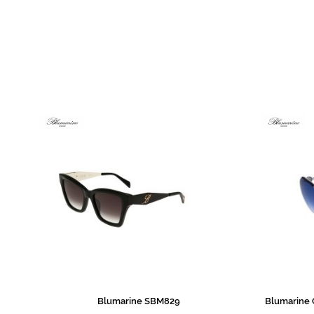
de
imagens
Blumarine SBM829
Blumarine