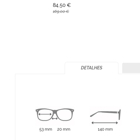
84,50 €
169,00 €
DETALHES
53 mm
20 mm
140 mm