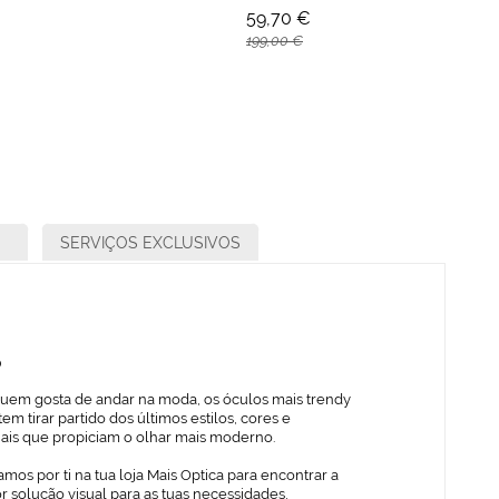
59,70 €
199,00 €
SERVIÇOS EXCLUSIVOS
o
quem gosta de andar na moda, os óculos mais trendy
em tirar partido dos últimos estilos, cores e
iais que propiciam o olhar mais moderno.
mos por ti na tua loja Mais Optica para encontrar a
 solução visual para as tuas necessidades,