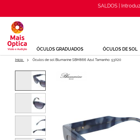
SALDOS | Introdu
Ir
para
o
Conteúdo
ÓCULOS GRADUADOS
ÓCULOS DE SOL
Início
Óculos de sol Blumarine SBM866 Azul Tamanho: 53X20
Saltar
para
Óculos de sol Blumarine SBM8
o
final
Ref: 160218024
da
Galeria
de
imagens