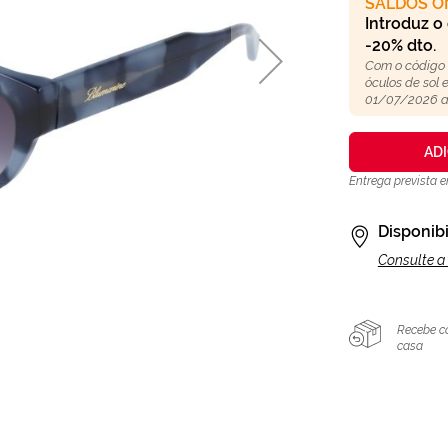
SALDOS O
Introduz o
-20% dto.
Com o código
óculos de sol
01/07/2026 a
AD
Entrega prevista 
Disponibi
Consulte a 
Recebe c
casa