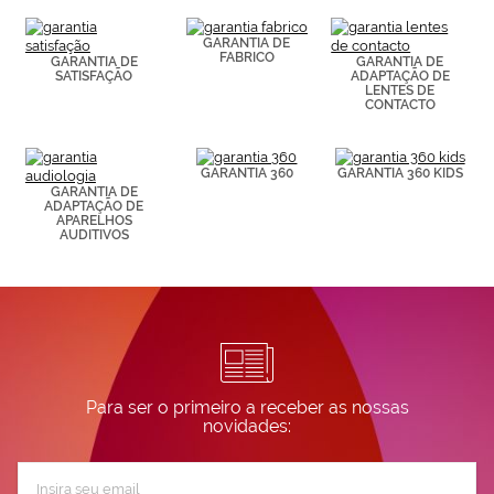
(por ejemplo,
de páginas
visitadas).
GARANTIA DE
FABRICO
Puedes
GARANTIA DE
GARANTIA DE
SATISFAÇÃO
ADAPTAÇÃO DE
consultar más
LENTES DE
información en
CONTACTO
nuestra
Política de
Cookies.
GARANTIA 360
GARANTIA 360 KIDS
GARANTIA DE
ADAPTAÇÃO DE
APARELHOS
AUDITIVOS
Para ser o primeiro a receber as nossas
novidades:
Subscreva
a