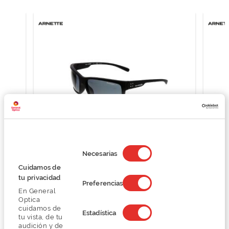
Selección
de
Necesarias
consentimiento
Arnette 0AN4242
Cuidamos de
74,62 €
tu privacidad
Preferencias
99,50 €
En General
Optica
cuidamos de
Estadística
tu vista, de tu
audición y de