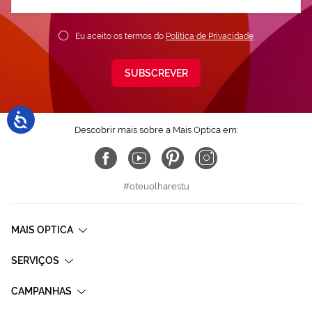
nossa
Newsletter:
Eu aceito os termos do
Política de Privacidade
SUBSCREVER
Descobrir mais sobre a Mais Optica em:
#oteuolharestu
MAIS OPTICA
SERVIÇOS
CAMPANHAS