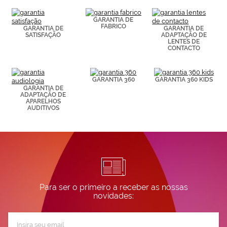
consultar más
información en
GARANTIA DE
nuestra
FABRICO
GARANTIA DE
GARANTIA DE
Política de
SATISFAÇÃO
ADAPTAÇÃO DE
Cookies.
LENTES DE
CONTACTO
GARANTIA 360
GARANTIA 360 KIDS
GARANTIA DE
ADAPTAÇÃO DE
APARELHOS
AUDITIVOS
Para ser o primeiro a receber as nossas
novidades:
Subscreva
a