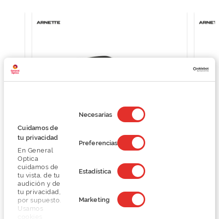
Selección
de
Necesarias
consentimiento
Cuidamos de
tu privacidad
Preferencias
En General
Arnette FASTBALL 0AN4202
Optica
83,24 €
cuidamos de
Estadística
tu vista, de tu
110,99 €
audición y de
tu privacidad,
Marketing
por supuesto.
Usamos
cookies