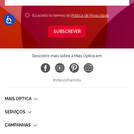
nossa
Newsletter:
Eu aceito os termos do
Política de Privacidade
SUBSCREVER
Descobrir mais sobre a Mais Optica em:
#oteuolharestu
MAIS OPTICA
SERVIÇOS
CAMPANHAS