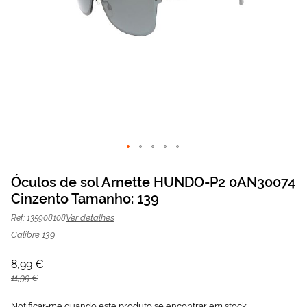
Saltar
para
Óculos de sol Arnette HUNDO-P2 0AN30074
o
Cinzento Tamanho: 139
Óculos de sol Arnette 0AN30074
8,99 €
início
da
11,99 €
Cinzento | Mais Optica
Ver detalhes
Ref: 135908108
Galeria
de
Calibre 139
imagens
8,99 €
11,99 €
Notificar-me quando este produto se encontrar em stock