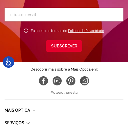
Subscreva
a
nossa
Newsletter:
Eu aceito os termos do
Política de Privacidade
SUBSCREVER
Descobrir mais sobre a Mais Optica em:
#oteuolharestu
MAIS OPTICA
SERVIÇOS