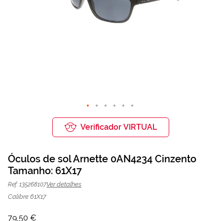
Saltar
para
Verificador VIRTUAL
o
início
da
Óculos de sol Arnette 0AN4234 Cinzento
Galeria
de
Tamanho: 61X17
Óculos de sol Arnette 0AN4234
79,50 €
imagens
106,00 €
Cinzento | Mais Optica
Ver detalhes
Ref: 135268107
Calibre 61X17
79,50 €