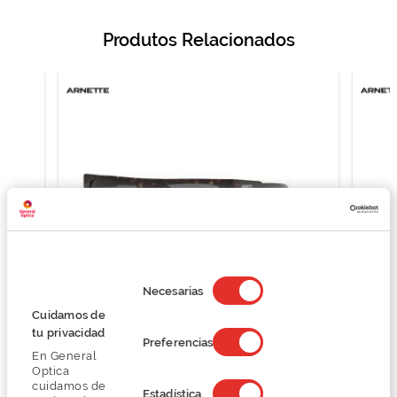
Produtos Relacionados
Selección
de
Necesarias
consentimiento
Cuidamos de
Arnette 0AN4278
tu privacidad
Preferencias
77,25 €
En General
103,00 €
Optica
cuidamos de
Estadística