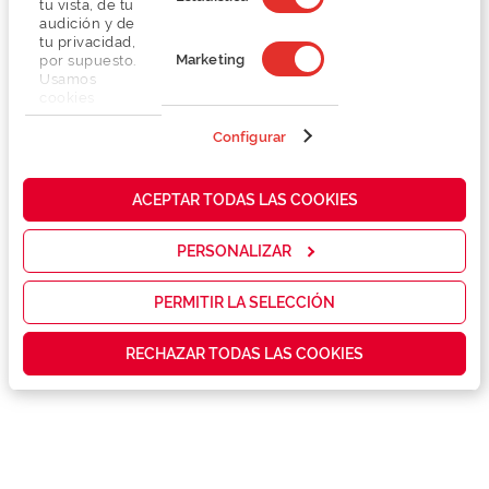
tu vista, de tu
audición y de
tu privacidad,
Marketing
por supuesto.
Usamos
cookies
propias y de
terceros en
Configurar
Detalhes
nuestra web
para analizar
cómo mejorar
Lentes
ACEPTAR TODAS LAS COOKIES
nuestros
servicios y
mostrarte la
PERSONALIZAR
Marca
publicidad y
las
promociones
PERMITIR LA SELECCIÓN
Conselhos
que realmente
te interesan,
RECHAZAR TODAS LAS COOKIES
así como
contenidos
Serviços exclusivos
personalizados
para ti gracias
a un perfil
elaborado a
partir de tus
hábitos de