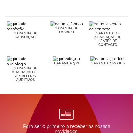
navegación
(por ejemplo,
de páginas
visitadas).
Puedes
GARANTIA DE
consultar más
FABRICO
GARANTIA DE
GARANTIA DE
información en
SATISFAÇÃO
ADAPTAÇÃO DE
nuestra
LENTES DE
Política de
CONTACTO
Cookies.
GARANTIA 360
GARANTIA 360 KIDS
GARANTIA DE
ADAPTAÇÃO DE
APARELHOS
AUDITIVOS
Para ser o primeiro a receber as nossas
novidades: