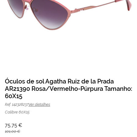
Saltar
para
Óculos de sol Agatha Ruiz de la Prada
o
AR21390 Rosa/Vermelho-Púrpura Tamanho:
Óculos de sol Agatha Ruiz de la Prada
75,75 €
início
da
101,00 €
60X15
AR21390 Rosa/Vermelho-Púrpura |
Galeria
Mais Optica
de
Ver detalhes
Ref: 142328237
imagens
Calibre 60X15
75,75 €
101,00 €