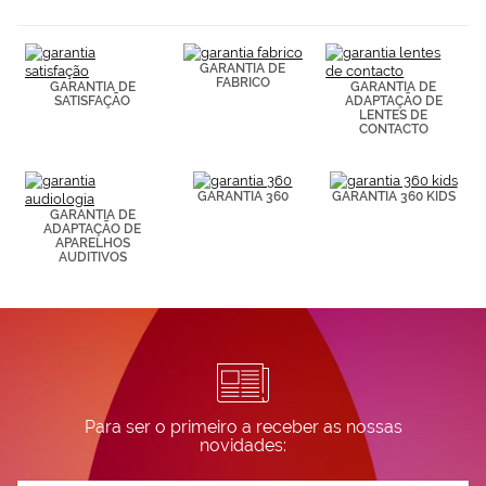
(por ejemplo,
de páginas
visitadas).
GARANTIA DE
Puedes
FABRICO
GARANTIA DE
GARANTIA DE
consultar más
SATISFAÇÃO
ADAPTAÇÃO DE
información en
LENTES DE
nuestra
CONTACTO
Política de
Cookies.
GARANTIA 360
GARANTIA 360 KIDS
GARANTIA DE
ADAPTAÇÃO DE
APARELHOS
AUDITIVOS
Para ser o primeiro a receber as nossas
novidades: