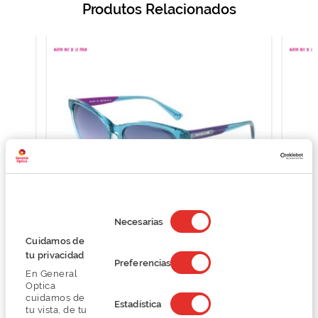
Produtos Relacionados
Selección
de
Necesarias
consentimiento
Agatha Ruiz de la Prada AR21359
Cuidamos de
tu privacidad
75,75 €
Preferencias
En General
101,00 €
Optica
cuidamos de
Estadística
tu vista, de tu