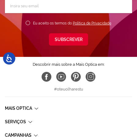
Subscreva
a
nossa
Newsletter:
Eu aceito os termos do
Política de Privacidade
SUBSCREVER
Descobrir mais sobre a Mais Optica em:
#oteuolharestu
MAIS OPTICA
SERVIÇOS
CAMPANHAS