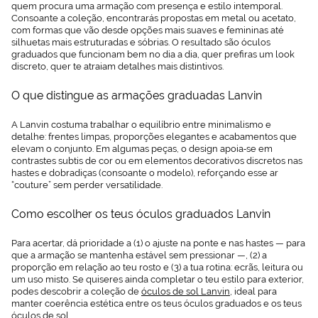
quem procura uma armação com presença e estilo intemporal.
Consoante a coleção, encontrarás propostas em metal ou acetato,
com formas que vão desde opções mais suaves e femininas até
silhuetas mais estruturadas e sóbrias. O resultado são óculos
graduados que funcionam bem no dia a dia, quer prefiras um look
discreto, quer te atraiam detalhes mais distintivos.
O que distingue as armações graduadas Lanvin
A Lanvin costuma trabalhar o equilíbrio entre minimalismo e
detalhe: frentes limpas, proporções elegantes e acabamentos que
elevam o conjunto. Em algumas peças, o design apoia‑se em
contrastes subtis de cor ou em elementos decorativos discretos nas
hastes e dobradiças (consoante o modelo), reforçando esse ar
“couture” sem perder versatilidade.
Como escolher os teus óculos graduados Lanvin
Para acertar, dá prioridade a (1) o ajuste na ponte e nas hastes — para
que a armação se mantenha estável sem pressionar —, (2) a
proporção em relação ao teu rosto e (3) a tua rotina: ecrãs, leitura ou
um uso misto. Se quiseres ainda completar o teu estilo para exterior,
podes descobrir a coleção de
óculos de sol Lanvin
, ideal para
manter coerência estética entre os teus óculos graduados e os teus
óculos de sol.