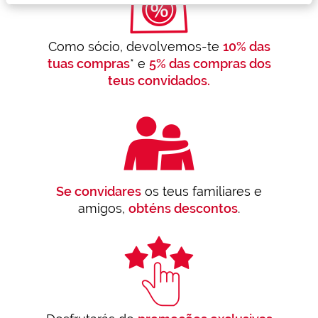
personalizados
para ti gracias
a un perfil
elaborado a
Como sócio, devolvemos-te
10% das
partir de tus
tuas compras
* e
5% das compras dos
hábitos de
teus convidados.
navegación
(por ejemplo,
de páginas
visitadas).
Puedes
consultar más
información en
nuestra
Política de
Cookies.
Se convidares
os teus familiares e
amigos,
obténs descontos
.