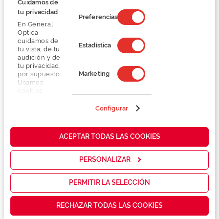
Cuidamos de
tu privacidad
Preferencias
En General
Optica
cuidamos de
Estadística
tu vista, de tu
audición y de
tu privacidad,
Marketing
por supuesto.
Usamos
cookies
propias y de
terceros en
Configurar
nuestra web
para analizar
cómo mejorar
ACEPTAR TODAS LAS COOKIES
nuestros
Ser de Mais Optica é outra história.
servicios y
Cuidamos da tua saúde visual e auditiva e
mostrarte la
PERSONALIZAR
publicidad y
desfrutas das vantagens do Clube:
las
promociones
PERMITIR LA SELECCIÓN
que realmente
te interesan,
RECHAZAR TODAS LAS COOKIES
así como
contenidos