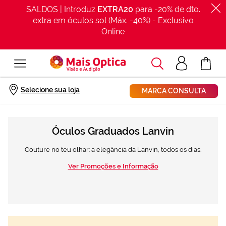
SALDOS | Introduz
EXTRA20
para -20% de dto.
extra em óculos sol (Máx. -40%) - Exclusivo
Online
Procurar
Acesso
O Meu Car
clientes
Início
Óculo graduado
Lanvin
Selecione sua loja
MARCA CONSULTA
Óculos Graduados Lanvin
Couture no teu olhar: a elegância da Lanvin, todos os dias.
Ver Promoções e Informação