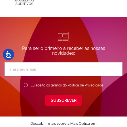
APARELHOS
AUDITIVOS
Para ser o primeiro a receber as nossas
novidades:
Subscreva
a
nossa
Newsletter:
Eu aceito os termos do
Política de Privacidade
SUBSCREVER
Descobrir mais sobre a Mais Optica em: