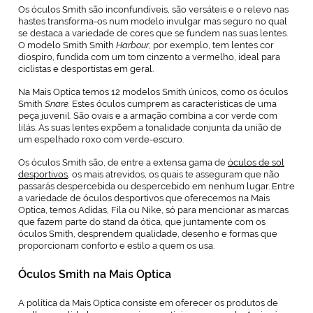
Os óculos Smith são inconfundíveis, são versáteis e o relevo nas
hastes transforma-os num modelo invulgar mas seguro no qual
se destaca a variedade de cores que se fundem nas suas lentes.
O modelo Smith Smith
Harbour
, por exemplo, tem lentes cor
diospiro, fundida com um tom cinzento a vermelho, ideal para
ciclistas e desportistas em geral.
Na Mais Optica temos 12 modelos Smith únicos, como os óculos
Smith
Snare.
Estes óculos cumprem as características de uma
peça juvenil. São ovais e a armação combina a cor verde com
lilás. As suas lentes expõem a tonalidade conjunta da união de
um espelhado roxo com verde-escuro.
Os óculos Smith são, de entre a extensa gama de
óculos de sol
desportivos
, os mais atrevidos, os quais te asseguram que não
passarás despercebida ou despercebido em nenhum lugar. Entre
a variedade de óculos desportivos que oferecemos na Mais
Optica, temos Adidas, Fila ou Nike, só para mencionar as marcas
que fazem parte do stand da ótica, que juntamente com os
óculos Smith, desprendem qualidade, desenho e formas que
proporcionam conforto e estilo a quem os usa.
Óculos Smith na Mais Optica
A política da Mais Optica consiste em oferecer os produtos de