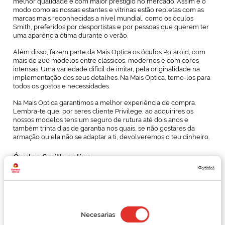
melhor qualidade e com maior prestígio no mercado. Assim é o
modo como as nossas estantes e vitrinas estão repletas com as
marcas mais reconhecidas a nível mundial, como os óculos
Smith, preferidos por desportistas e por pessoas que querem ter
uma aparência ótima durante o verão.
Além disso, fazem parte da Mais Optica os
óculos Polaroid
, com
mais de 200 modelos entre clássicos, modernos e com cores
intensas. Uma variedade difícil de imitar, pela originalidade na
implementação dos seus detalhes. Na Mais Optica, temo-los para
todos os gostos e necessidades.
Na Mais Optica garantimos a melhor experiência de compra.
Lembra-te que, por seres cliente Privilege, ao adquirires os
nossos modelos tens um seguro de rutura até dois anos e
também trinta dias de garantia nos quais, se não gostares da
armação ou ela não se adaptar a ti, devolveremos o teu dinheiro.
Óculos Smith online
Sabias que podes comprar os óculos Smith a partir da
comodidade da tua casa? O website da Mais Optica é
condicionado para que os clientes possam observar os produtos,
Selección
detalhá-los, conhecer as suas medidas e comprá-los. Deves
de
saber que a partir do website, poupas tempo importante entre o
Necesarias
consentimiento
percurso de ida e regresso, até ao tempo de observação para