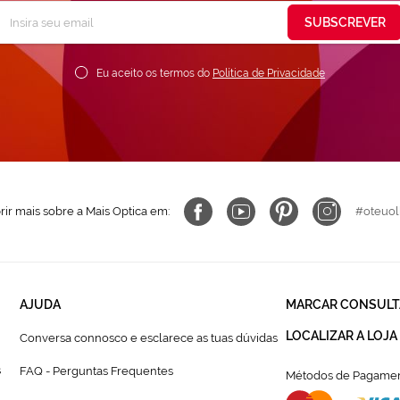
Subscreva
SUBSCREVER
ossa
ewsletter:
Eu aceito os termos do
Política de Privacidade
ir mais sobre a Mais Optica em:
#oteuol
AJUDA
MARCAR CONSULT
LOCALIZAR A LOJA
Conversa connosco e esclarece as tuas dúvidas
s
FAQ - Perguntas Frequentes
Métodos de Pagamen