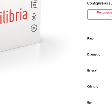
Configure as s
Recuperar
Raio
Diámetro
Esfera
Cilindro
Eje