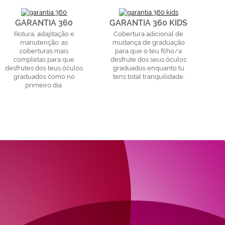
GARANTIA 360
GARANTIA 360 KIDS
Rotura, adaptação e
Cobertura adicional de
manutenção: as
mudança de graduação
coberturas mais
para que o teu filho/a
completas para que
desfrute dos seus óculos
desfrutes dos teus óculos
graduados enquanto tu
graduados como no
tens total tranquilidade.
primeiro dia.