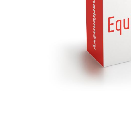
Saltar
para
o
início
da
Galeria