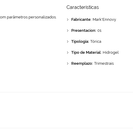
Características
 com parâmetros personalizados.
Fabricante:
Mark'Ennovy
Presentacion:
01
Tipología:
Tórica
Tipo de Material:
Hidrogel
Reemplazo:
Trimestrais