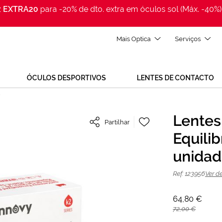
z
EXTRA20
para -20% de dto. extra em óculos sol (Máx. -40%)
Mais Optica
Serviços
ÓCULOS DESPORTIVOS
LENTES DE CONTACTO
Adicionar
Lentes
Partilhar
à
 Equilibria Tórica Trimestral 1 unidade
Lista
Equilib
de
Desejos
unida
Ref: 123956
Ver d
64,80 €
72,00 €