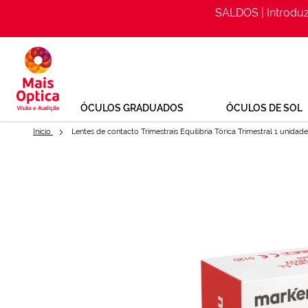
SALDOS | Introdu
Ir
para
o
Conteúdo
ÓCULOS GRADUADOS
ÓCULOS DE SOL
Início
Lentes de contacto Trimestrais Equilibria Tórica Trimestral 1 unidade
Saltar
para
Lentes de contacto Trimestrais
o
final
Ref: 123956
da
Galeria
de
imagens