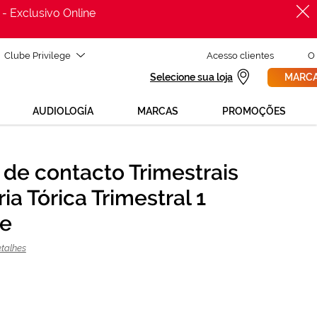
 - Exclusivo Online
Clube Privilege
Acesso clientes
O
Selecione sua loja
MARCA
AUDIOLOGÍA
MARCAS
PROMOÇÕES
 de contacto Trimestrais
PROCURAR
64,80 €
ria Tórica Trimestral 1
72,00 €
de
etalhes