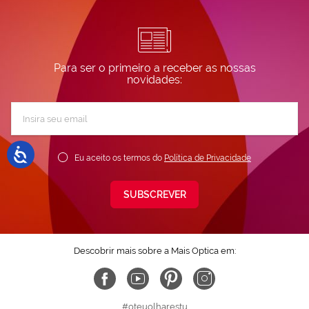
Para ser o primeiro a receber as nossas
novidades:
Subscreva
a
nossa
Newsletter:
Eu aceito os termos do
Política de Privacidade
SUBSCREVER
Descobrir mais sobre a Mais Optica em:
#oteuolharestu