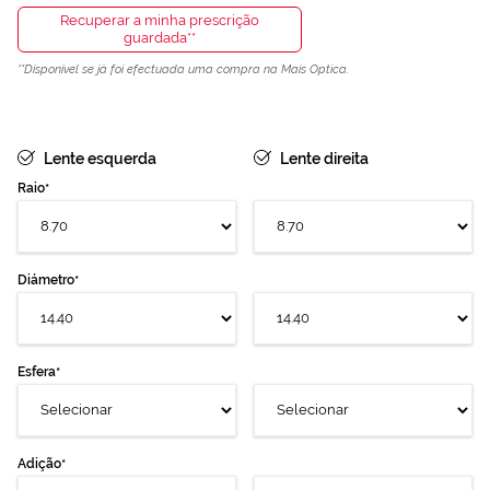
Recuperar a minha prescrição
guardada
Disponível se já foi efectuada uma compra na Mais Optica.
Lente esquerda
Lente direita
Raio
Diámetro
Esfera
Adição