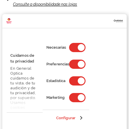
Consulte a disponibilidade nas lojas
Recebe confortavelmente em
Devoluções gratuitas
tua casa
Selección
de
Necesarias
consentimiento
Cuidamos de
tu privacidad
Produtos Relacionados
Preferencias
En General
Optica
cuidamos de
Estadística
tu vista, de tu
audición y de
tu privacidad,
Marketing
por supuesto.
Usamos
cookies
propias y de
terceros en
Configurar
nuestra web
para analizar