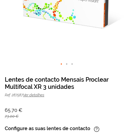
Saltar
para
Lentes de contacto Mensais Proclear
o
Multifocal XR 3 unidades
Lentes de contacto Mensais Proclear
65,70 €
início
da
73,00 €
Multifocal XR 3 unidades
Ver detalhes
Ref: 287587
Galeria
de
imagens
65,70 €
73,00 €
Configure as suas lentes de contacto
Informação