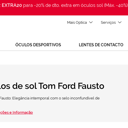
z
EXTRA20
para -20% de dto. extra em óculos sol (Máx. -40%)
Mais Optica
Serviços
ÓCULOS DESPORTIVOS
LENTES DE CONTACTO
os de sol Tom Ford Fausto
austo: Elegância intemporal com o selo inconfundível de
ções e Informação