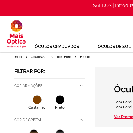
SALDOS | Introdu
Ir
para
o
Conteúdo
ÓCULOS GRADUADOS
ÓCULOS DE SOL
Início
Óculos Sol
Tom Ford
Fausto
FILTRAR POR:
COR ARMAÇÕES
Ócul
Tom Ford F
Tom Ford.
Castanho
Preto
Ver Promo
COR DE CRISTAL