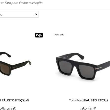
um filtro para limitar a seleção
d FAUSTO FT0711-N
Tom Ford FAUSTO FT0711
262,40 €
262,40 €