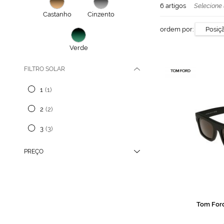
6
artigos
Selecione 
Castanho
Cinzento
ordem por:
Verde
FILTRO SOLAR
1
1
2
2
3
3
PREÇO
Tom For