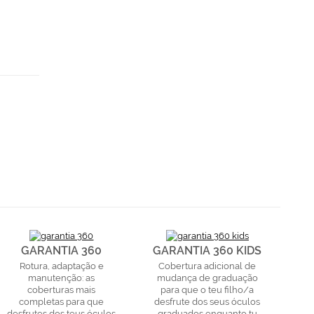
GARANTIA 360
GARANTIA 360 KIDS
Rotura, adaptação e
Cobertura adicional de
manutenção: as
mudança de graduação
coberturas mais
para que o teu filho/a
completas para que
desfrute dos seus óculos
desfrutes dos teus óculos
graduados enquanto tu