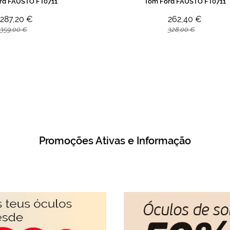
rd FAUSTO FT0711
Tom Ford FAUSTO FT0711
287,20 €
262,40 €
359,00 €
328,00 €
Promoções Ativas e Informação