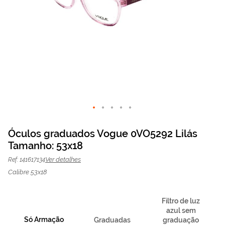
Saltar
para
Óculos graduados Vogue 0VO5292 Lilás
o
Tamanho: 53x18
Óculos graduados
78,75 €
início
O preço inclui apenas a
da
armação
105,00 €
Vogue 0VO5292 Lilás |
Ver detalhes
Ref: 141617134
Galeria
Mais Optica
de
Calibre 53x18
imagens
Filtro de luz
azul sem
Só Armação
Graduadas
graduação