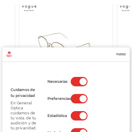
Selección
de
Necesarias
consentimiento
Vogue 0VO4177
Cuidamos de
tu privacidad
O preço inclui apenas a armação
Preferencias
84,74 €
En General
Optica
112,99 €
cuidamos de
Estadística
tu vista, de tu
audición y de
tu privacidad,