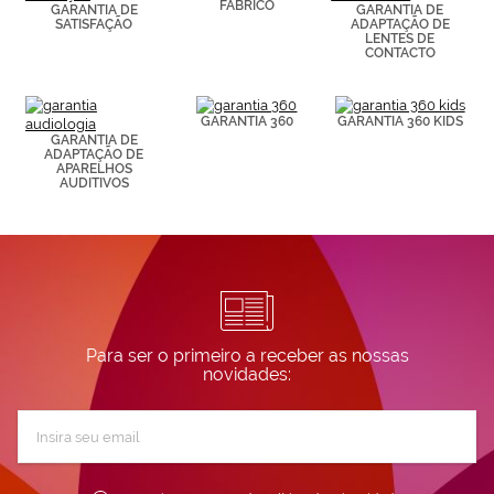
FABRICO
GARANTIA DE
GARANTIA DE
visitadas).
SATISFAÇÃO
ADAPTAÇÃO DE
Puedes
LENTES DE
consultar más
CONTACTO
información en
nuestra
Política de
GARANTIA 360
GARANTIA 360 KIDS
Cookies.
GARANTIA DE
ADAPTAÇÃO DE
APARELHOS
AUDITIVOS
Para ser o primeiro a receber as nossas
novidades:
Subscreva
a
nossa
Newsletter: