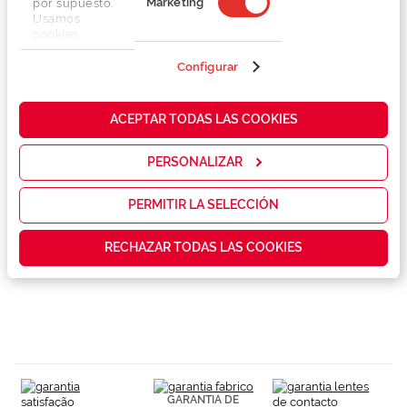
Marketing
por supuesto.
Usamos
cookies
propias y de
terceros en
Configurar
Detalhes
nuestra web
para analizar
cómo mejorar
ACEPTAR TODAS LAS COOKIES
Marca
nuestros
servicios y
mostrarte la
PERSONALIZAR
Conselhos
publicidad y
las
promociones
PERMITIR LA SELECCIÓN
que realmente
Garantias e serviços exclusivos
te interesan,
RECHAZAR TODAS LAS COOKIES
así como
contenidos
personalizados
para ti gracias
a un perfil
elaborado a
partir de tus
hábitos de
navegación
(por ejemplo,
GARANTIA DE
de páginas