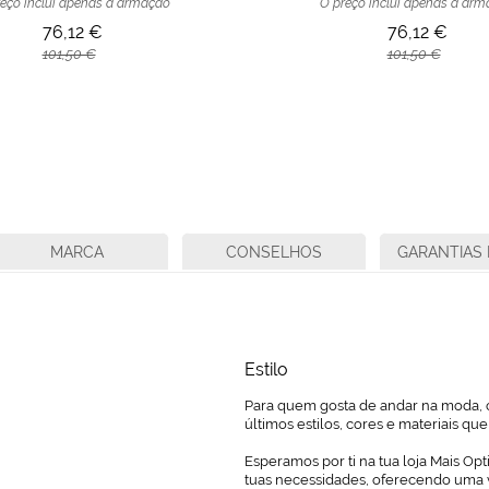
eço inclui apenas a armação
O preço inclui apenas a ar
76,12 €
76,12 €
101,50 €
101,50 €
MARCA
CONSELHOS
GARANTIAS 
Estilo
Para quem gosta de andar na moda, o
últimos estilos, cores e materiais q
Esperamos por ti na tua loja Mais Opt
tuas necessidades, oferecendo uma 