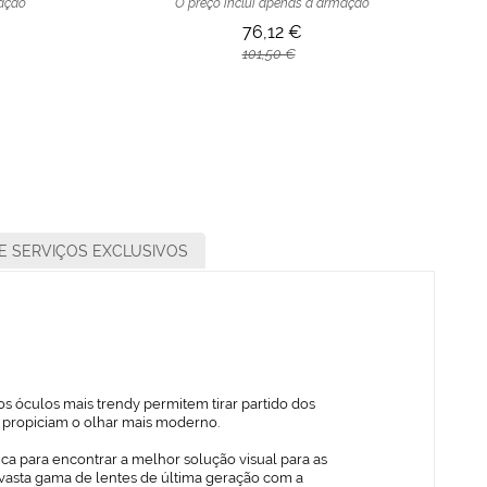
mação
O preço inclui apenas a armação
76,12 €
101,50 €
E SERVIÇOS EXCLUSIVOS
s óculos mais trendy permitem tirar partido dos
ue propiciam o olhar mais moderno.
ica para encontrar a melhor solução visual para as
vasta gama de lentes de última geração com a