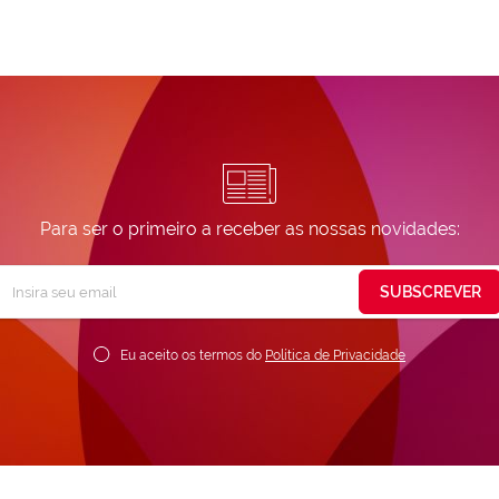
Para ser o primeiro a receber as nossas novidades:
Subscreva
SUBSCREVER
ossa
ewsletter:
Eu aceito os termos do
Política de Privacidade