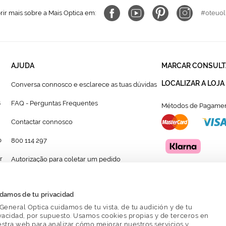
ir mais sobre a Mais Optica em:
#oteuol
AJUDA
MARCAR CONSULT
LOCALIZAR A LOJA
Conversa connosco e esclarece as tuas dúvidas
s
FAQ - Perguntas Frequentes
Métodos de Pagamen
Contactar connosco
p
800 114 297
r
Autorização para coletar um pedido
Formulário para acompanhante autorizado de
menor
damos de tu privacidad
General Optica cuidamos de tu vista, de tu audición y de tu
vacidad, por supuesto. Usamos cookies propias y de terceros en
stra web para analizar cómo mejorar nuestros servicios y