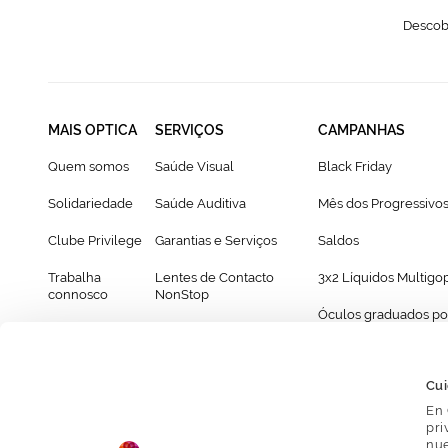
Descobr
MAIS OPTICA
SERVIÇOS
CAMPANHAS
Quem somos
Saúde Visual
Black Friday
Solidariedade
Saúde Auditiva
Mês dos Progressivo
Clube Privilege
Garantias e Serviços
Saldos
Trabalha
Lentes de Contacto
3x2 Líquidos Multigo
connosco
NonStop
Óculos graduados po
Franchising
Cartão Presente
69€
Provador virtual de óculos
Cui
En 
pri
nue