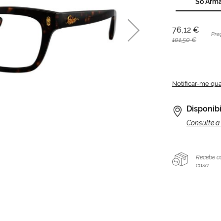
Só Arm
76,12 €
Pre
101,50 €
Notificar-me qu
Disponibi
Consulte a 
Recebe c
casa