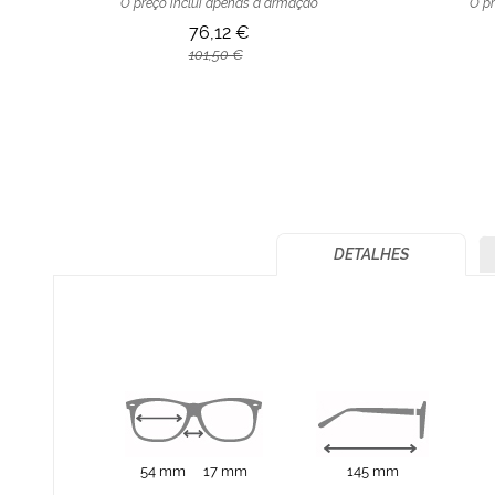
O preço inclui apenas a armação
O pr
76,12 €
101,50 €
DETALHES
54 mm
17 mm
145 mm