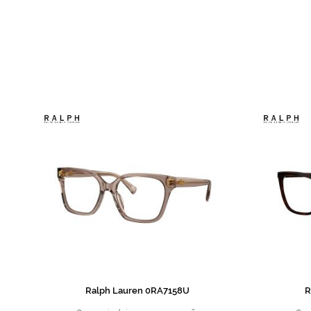
de
imagens
Ralph Lauren 0RA7158U
R