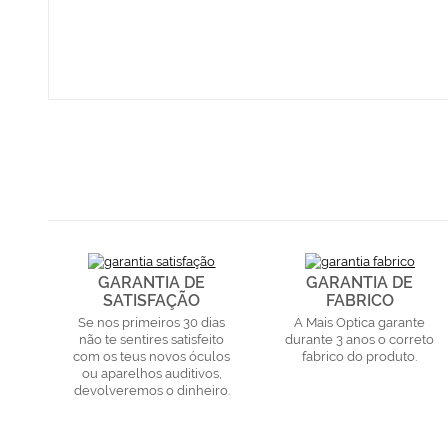
GARANTIA DE
GARANTIA DE
SATISFAÇÃO
FABRICO
Se nos primeiros 30 dias
A Mais Optica garante
não te sentires satisfeito
durante 3 anos o correto
com os teus novos óculos
fabrico do produto.
ou aparelhos auditivos,
devolveremos o dinheiro.