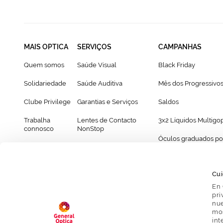
MAIS OPTICA
SERVIÇOS
CAMPANHAS
Quem somos
Saúde Visual
Black Friday
Solidariedade
Saúde Auditiva
Mês dos Progressivo
Clube Privilege
Garantias e Serviços
Saldos
Trabalha
Lentes de Contacto
3x2 Líquidos Multigo
connosco
NonStop
Óculos graduados po
Franchising
Cartão Presente
69€
Provador virtual de óculos
Cui
En 
pri
nue
mos
int