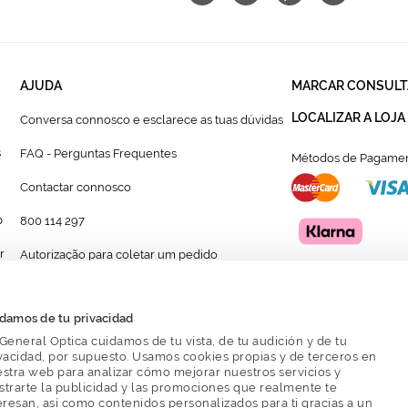
AJUDA
MARCAR CONSULT
LOCALIZAR A LOJA
Conversa connosco e esclarece as tuas dúvidas
s
FAQ - Perguntas Frequentes
Métodos de Pagamen
Contactar connosco
p
800 114 297
r
Autorização para coletar um pedido
Formulário para acompanhante autorizado de
menor
damos de tu privacidad
General Optica cuidamos de tu vista, de tu audición y de tu
vacidad, por supuesto. Usamos cookies propias y de terceros en
stra web para analizar cómo mejorar nuestros servicios y
trarte la publicidad y las promociones que realmente te
eresan, así como contenidos personalizados para ti gracias a un