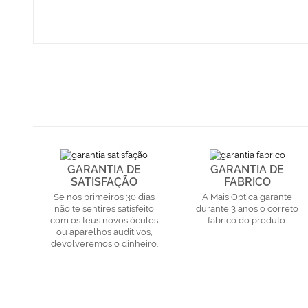
GARANTIA DE
GARANTIA DE
SATISFAÇÃO
FABRICO
Se nos primeiros 30 dias
A Mais Optica garante
não te sentires satisfeito
durante 3 anos o correto
com os teus novos óculos
fabrico do produto.
ou aparelhos auditivos,
devolveremos o dinheiro.