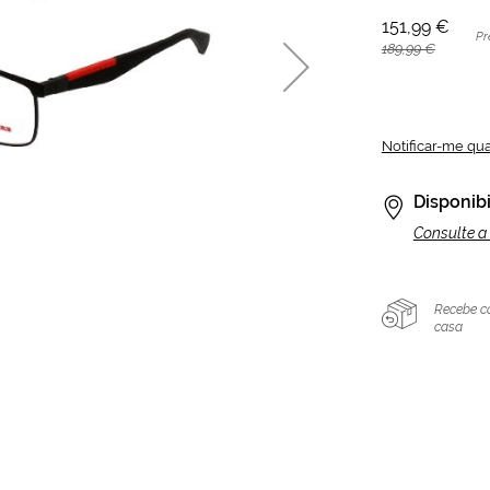
151,99 €
Pr
189,99 €
Notificar-me qu
Disponibi
Consulte a 
Recebe c
casa