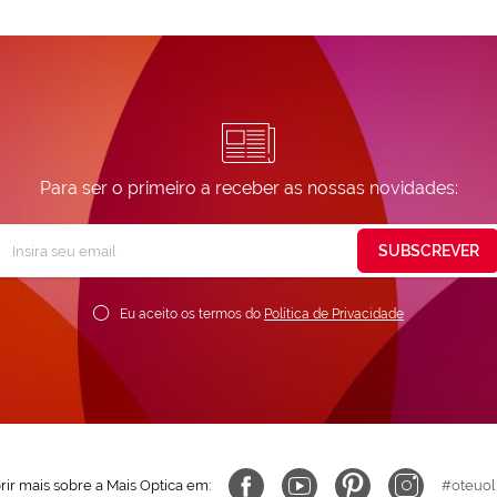
Para ser o primeiro a receber as nossas novidades:
Subscreva
SUBSCREVER
ossa
ewsletter:
Eu aceito os termos do
Política de Privacidade
ir mais sobre a Mais Optica em:
#oteuol