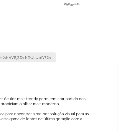
256,50 €
E SERVIÇOS EXCLUSIVOS
s óculos mais trendy permitem tirar partido dos
ue propiciam o olhar mais moderno.
ica para encontrar a melhor solução visual para as
vasta gama de lentes de última geração com a