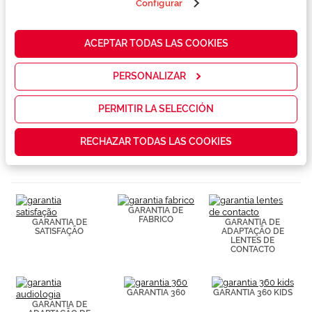
terceros en
Configurar
nuestra web
para analizar
Conselhos
cómo mejorar
ACEPTAR TODAS LAS COOKIES
nuestros
servicios y
mostrarte la
Serviços exclusivos
PERSONALIZAR
publicidad y
las
promociones
PERMITIR LA SELECCIÓN
que realmente
te interesan,
RECHAZAR TODAS LAS COOKIES
así como
contenidos
personalizados
para ti gracias
a un perfil
elaborado a
GARANTIA DE
partir de tus
FABRICO
GARANTIA DE
GARANTIA DE
hábitos de
SATISFAÇÃO
ADAPTAÇÃO DE
navegación
LENTES DE
CONTACTO
(por ejemplo,
de páginas
visitadas).
Puedes
GARANTIA 360
GARANTIA 360 KIDS
consultar más
GARANTIA DE
información en