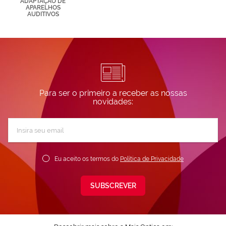
ADAPTAÇÃO DE
nuestra
APARELHOS
AUDITIVOS
Política de
Cookies.
Para ser o primeiro a receber as nossas
novidades:
Subscreva
a
nossa
Newsletter:
Eu aceito os termos do
Política de Privacidade
SUBSCREVER