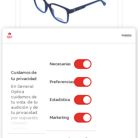
Police STEM JR 2 VK147
Selección
O preço inclui apenas a armação
de
Necesarias
76,12 €
consentimiento
101,50 €
Cuidamos de
tu privacidad
Preferencias
En General
Optica
cuidamos de
Estadística
tu vista, de tu
audición y de
tu privacidad,
Marketing
por supuesto.
Detalhes
Usamos
cookies
propias y de
Marca