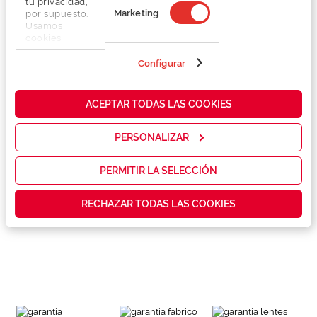
tu privacidad,
Marketing
por supuesto.
Usamos
cookies
propias y de
terceros en
Configurar
Detalhes
nuestra web
para analizar
cómo mejorar
ACEPTAR TODAS LAS COOKIES
Marca
nuestros
servicios y
mostrarte la
PERSONALIZAR
Conselhos
publicidad y
las
promociones
PERMITIR LA SELECCIÓN
que realmente
Garantias e serviços exclusivos
te interesan,
RECHAZAR TODAS LAS COOKIES
así como
contenidos
personalizados
para ti gracias
a un perfil
elaborado a
partir de tus
hábitos de
navegación
(por ejemplo,