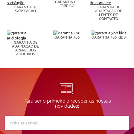
GARANTIA DE
de páginas
FABRICO
GARANTIA DE
GARANTIA DE
visitadas).
SATISFAÇÃO
ADAPTAÇÃO DE
Puedes
LENTES DE
CONTACTO
consultar más
información en
nuestra
Política de
GARANTIA 360
GARANTIA 360 KIDS
Cookies.
GARANTIA DE
ADAPTAÇÃO DE
APARELHOS
AUDITIVOS
Para ser o primeiro a receber as nossas
novidades:
Subscreva
a
nossa
Newsletter: