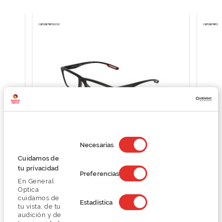
Selección
de
Necesarias
consentimiento
Emporio Armani 0EA4189U
Cuidamos de
tu privacidad
O preço inclui apenas a armação
Preferencias
129,00 €
En General
Optica
172,00 €
cuidamos de
Estadística
tu vista, de tu
audición y de